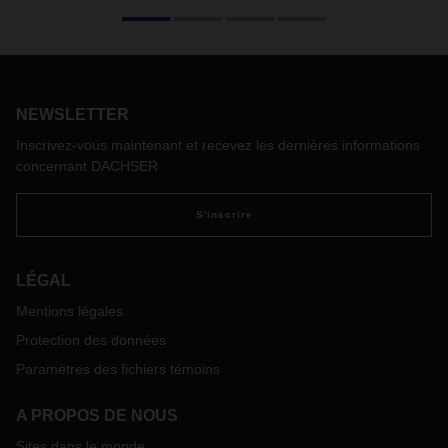
Patrik Steinbach a toujours eu une passion pour la
logistique. Formé comme spécialiste des entrepôts
logistiques, il a acquis une expérience dans ce secteur.
Lorsque l'agence DACHSER de Grevenmacher a ouvert ses
portes, Patrik s'est tourné vers l'entreprise familiale et dix
ans plus tard, il y travaille toujours avec plaisir.
NEWSLETTER
Inscrivez-vous maintenant et recevez les dernières informations
concernant DACHSER
S'inscrire
LÉGAL
Mentions légales
Protection des données
Paramètres des fichiers témoins
A PROPOS DE NOUS
Sites dans le monde