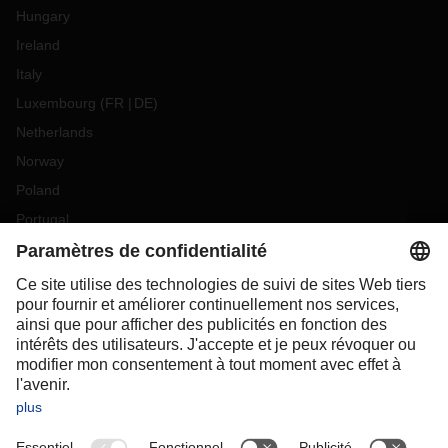
Hungary
Ireland
Italy
Luxembourg
(
FR
DE
)
Netherlands
Norway
Poland
Portugal
Romania
Slovakia
Spain
Sweden
Switzerland
(
DE
FR
)
Turkey
OCEANIA