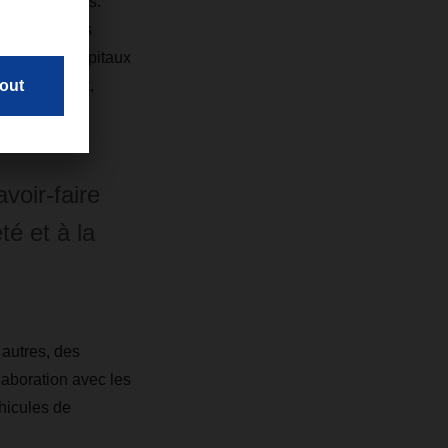
les livraisons.
 stockage des
macies des hôpitaux
protection et,
voir-faire
té et à la
 autres, des
laboration avec les
hicules de