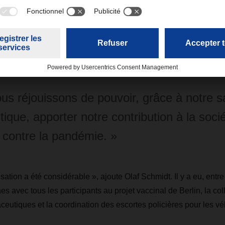
stion d’entrepôt Mikado pour assurer l’entreposage et démarrer 
ussi occupé d’acquérir des conteneurs réfrigérés adaptés au
vons livrés aux six centres de vaccination de Berlin, aux phar
ccination mobile. » En parallèle, la livraison d’équipements de 
 dépistage rapide à destination des écoles, s’est poursuivie.
us réjouissons de pouvoir, grâce à notre sa
stique, apporter notre contribution à la socié
e contre la pandémie. »
isation a été considérable », ajoute Olaf Schmidt. Il y a eu, entre
s avec tous les participants au projet vaccinal de Berlin, la col
ceutiques et la coordination des escortes policières pour les vé