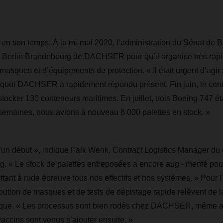
n son temps. À la mi-mai 2020, l’administration du Sénat de Be
de Berlin Brandebourg de DACHSER pour qu’il organise très rap
e masques et d’équipements de protection. « Il était urgent d’agir
quoi DACHSER a rapidement répondu présent. Fin juin, le centre
tocker 130 conteneurs maritimes. En juillet, trois Boeing 747 ét
semaines, nous avions à nouveau 8 000 palettes en stock. »
u’un début », indique Falk Wenk, Contract Logistics Manager du 
. « Le stock de palettes entreposées a encore aug - menté pour
ttant à rude épreuve tous nos effectifs et nos systèmes. » Pour 
ibution de masques et de tests de dépistage rapide relèvent de l
sique. « Les processus sont bien rodés chez DACHSER, même 
vaccins sont venus s’ajouter ensuite. »