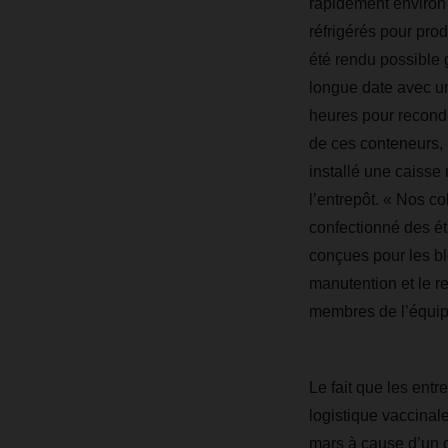
rapidement environ
réfrigérés pour pro
été rendu possible 
longue date avec un
heures pour recondi
de ces conteneurs
installé une caisse
l’entrepôt. « Nos col
confectionné des ét
conçues pour les bl
manutention et le r
membres de l’équipe
Le fait que les entr
logistique vaccinal
mars à cause d’un c