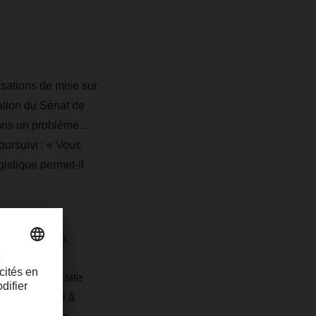
sations de mise sur
ration du Sénat de
ns un problème...
oursuivi : « Vous
istique permet-il
érables ; nous
e services
llemande. Ce site
te fait appel à