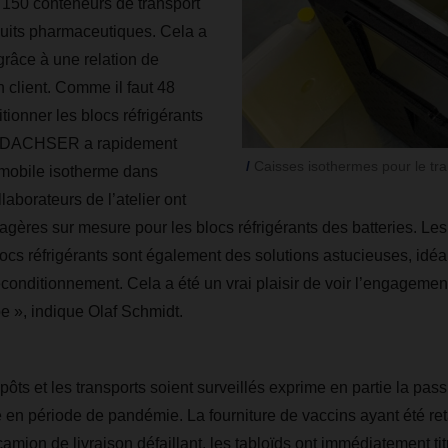
 150 conteneurs de transport
duits pharmaceutiques. Cela a
grâce à une relation de
 client. Comme il faut 48
tionner les blocs réfrigérants
, DACHSER a rapidement
Caisses isothermes pour le tra
 mobile isotherme dans
laborateurs de l’atelier ont
agères sur mesure pour les blocs réfrigérants des batteries. Les
ocs réfrigérants sont également des solutions astucieuses, idéa
econditionnement. Cela a été un vrai plaisir de voir l’engagemen
 », indique Olaf Schmidt.
epôts et les transports soient surveillés exprime en partie la pass
e en période de pandémie. La fourniture de vaccins ayant été re
amion de livraison défaillant, les tabloïds ont immédiatement ti