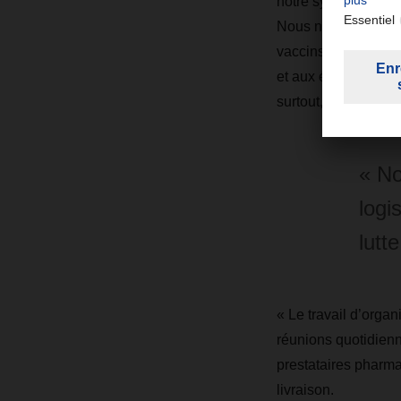
notre système de ge
Nous nous sommes a
vaccins, que nous a
et aux équipes de va
surtout, de tests de
« No
logi
lutt
« Le travail d’organ
réunions quotidienne
prestataires pharma
livraison.