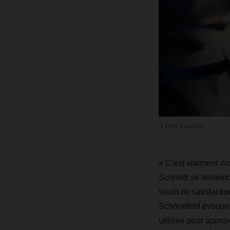
Des vaccins.
« C’est vraiment in
Schmidt se remémore
sourit de satisfac
Schönefeld évoque l
utilisée pour appro