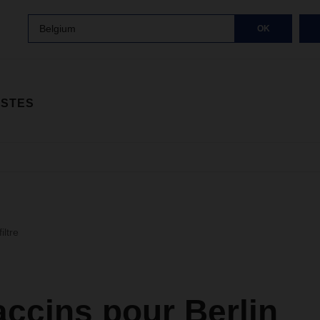
Belgium
OK
ISTES
iltre
ccins pour Berlin