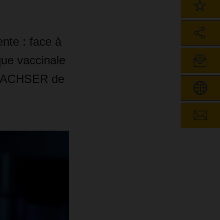
ente : face à
que vaccinale
e DACHSER de