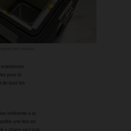
nsport des vaccins.
 entretoises
les pour la
t de tous les
ion inhérente à la
tardée une fois en
tré « chaos vaccinal