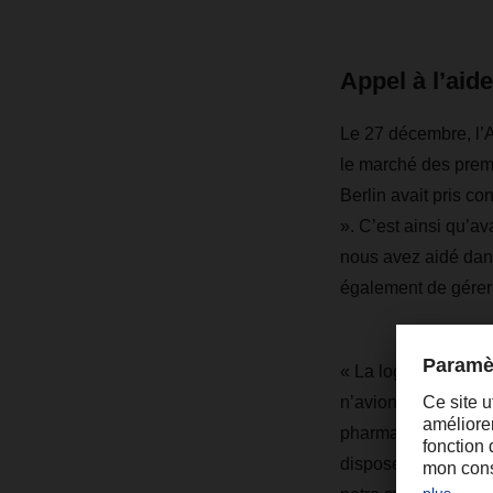
Appel à l’aid
Le 27 décembre, l’
le marché des premi
Berlin avait pris 
». C’est ainsi qu’av
nous avez aidé dans
également de gérer 
« La logistique vac
n’avions aucun sché
pharmaceutiques a d
dispose de congélat