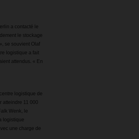
rlin a contacté le
idement le stockage
 », se souvient Olaf
 logistique a fait
aient attendus. « En
centre logistique de
 atteindre 11 000
Falk Wenk, le
a logistique
avec une charge de