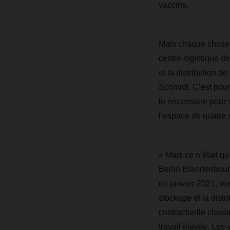
vaccins.
Mais chaque chose e
centre logistique 
et la distribution d
Schmidt. C’est pour
le nécessaire pour s
l’espace de quatre 
« Mais ce n’était q
Berlin Brandenbourg
en janvier 2021, me
stockage et la distr
contractuelle clas
travail élevée. Les 