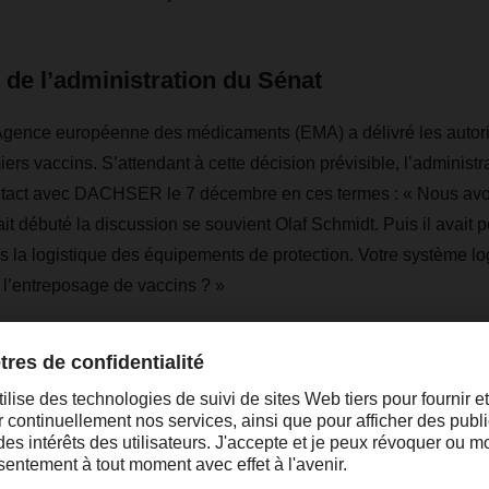
e de l’administration du Sénat
Agence européenne des médicaments (EMA) a délivré les autori
ers vaccins. S’attendant à cette décision prévisible, l’administ
contact avec DACHSER le 7 décembre en ces termes : « Nous avo
ait débuté la discussion se souvient Olaf Schmidt. Puis il avait p
 la logistique des équipements de protection. Votre système log
l’entreposage de vaccins ? »
cinale constituait pour tout le monde un défi avec divers impond
ma directeur, poursuit Olaf Schmidt. Au début, un prestataire d
û stocker les vaccins dans un entrepôt sécurisé par l’armée a
eurs à très basse température, jusqu’à -75 °C. Nous avons ensui