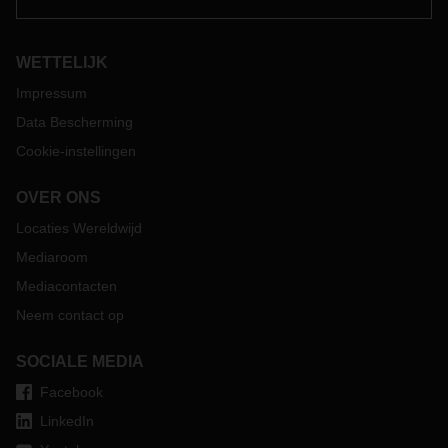
Tijdens de feestperiode zijn de meeste bedrijven en
fabrieken op het Chinese vasteland gesloten en wordt de
productie stilgelegd.
WETTELIJK
Impressum
Data Bescherming
Cookie-instellingen
OVER ONS
Locaties Wereldwijd
Mediaroom
Mediacontacten
Neem contact op
SOCIALE MEDIA
Facebook
LinkedIn