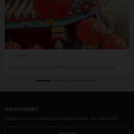
01/10/2024
Chinees Nieuwjaar 2024 | Belangrijkste data en
gevolgen voor de logistiek
Chinees Nieuwjaar nadert snel en daarom willen wij u graag
informeren over de belangrijkste data waarop onze
vestigingen gesloten zullen zijn en de mogelijke gevolgen
voor uw bedrijf.
NIEUWSBRIEF
Het ‘Jaar van de Draak’ begint op 10 februari 2024. Het is
het grootste festival in Chinese gemeenschappen waar
Schrijf u nu in en ontvang het laatste nieuws van DACHSER
mensen het begin van een nieuw jaar vieren met hun
families.
Abonneer