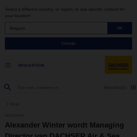
Select a different country, or region, to see specific content for
your location!
Belgium
OK
Change
MEDIAROOM
Watchlist
(0)
terug
09/22/2025
Alexander Winter wordt Managing
Director van DACHSER Air & Sea