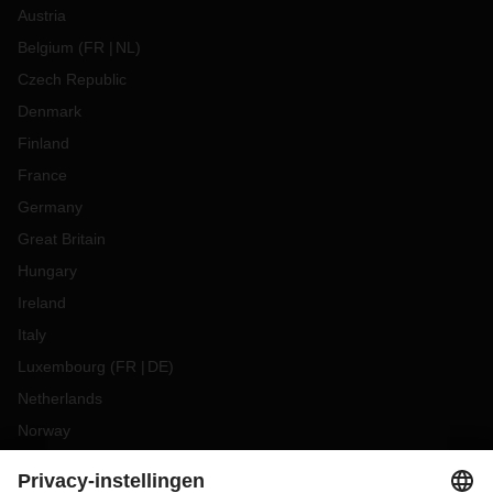
Austria
Belgium
(
FR
NL
)
Czech Republic
Denmark
Finland
France
Germany
Great Britain
Hungary
Ireland
Italy
Luxembourg
(
FR
DE
)
Netherlands
Norway
Poland