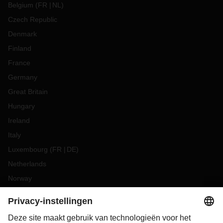
Belgium
(
FR
NL
)
Czech Republic
Denmark
Finland
France
Germany
Great Britain
Hungary
Ireland
Italy
Luxembourg
(
FR
DE
)
Netherlands
Norway
Poland
Portugal
Romania