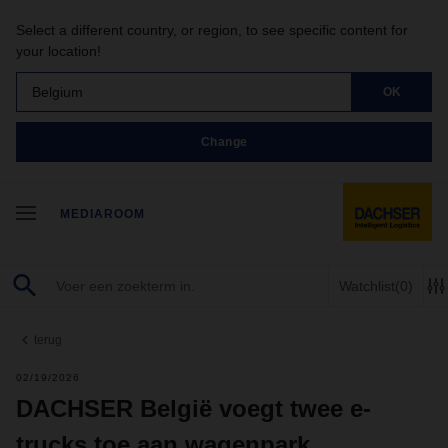
Select a different country, or region, to see specific content for
your location!
Belgium
OK
Change
MEDIAROOM
Watchlist
(0)
terug
02/19/2026
DACHSER België voegt twee e-
trucks toe aan wagenpark