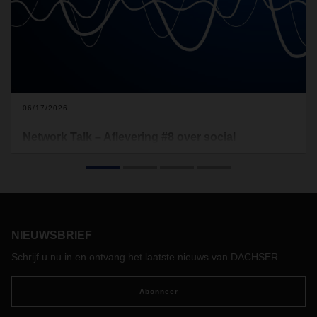
06/17/2026
Network Talk – Aflevering #8 over social
entrepreneurship en het Corporate Citizen+
project Trash4Cash
In de achtste aflevering van de DACHSER-podcast Network
Talk kijken we bewust verder dan de grenzen van onze
bedrijfsactiviteiten en organisatie. Vanuit het Corporate
NIEUWSBRIEF
Citizen+-portfolio van DACHSER staat een bijzonder project
rond sociaal ondernemerschap en de mensen daarachter
Schrijf u nu in en ontvang het laatste nieuws van DACHSER
centraal. Te gast zijn Levi Muwanah, een van de oprichters
van Trash4Cash Zambia, en Christoph Meyer, Project
Abonneer
Manager bij DACHSER, die het project bezocht in het kader
van een jongerenuitwisselingsproject.