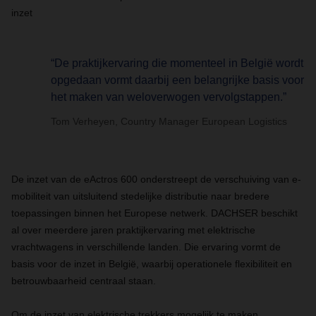
inzet
“De praktijkervaring die momenteel in België wordt
opgedaan vormt daarbij een belangrijke basis voor
het maken van weloverwogen vervolgstappen.”
Tom Verheyen, Country Manager European Logistics
De inzet van de eActros 600 onderstreept de verschuiving van e-
mobiliteit van uitsluitend stedelijke distributie naar bredere
toepassingen binnen het Europese netwerk. DACHSER beschikt
al over meerdere jaren praktijkervaring met elektrische
vrachtwagens in verschillende landen. Die ervaring vormt de
basis voor de inzet in België, waarbij operationele flexibiliteit en
betrouwbaarheid centraal staan.
Om de inzet van elektrische trekkers mogelijk te maken,