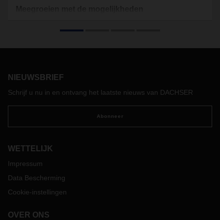
Meegroeien met de mogelijkheden
Terwijl de economische groei in veel landen stagneert of
zelfs afneemt, groeit de regio Asia-Pacific verrassend sterk.
DACHSER breidt zijn netwerk hier aanzienlijk uit voor
klanten van over de hele wereld.
NIEUWSBRIEF
Schrijf u nu in en ontvang het laatste nieuws van DACHSER
Abonneer
WETTELIJK
Impressum
Data Bescherming
Cookie-instellingen
OVER ONS