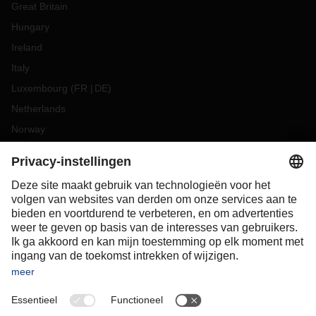
Great Britain
Hungary
Ireland
Italy
Luxembourg
(
FR
DE
)
Netherlands
Norway
Poland
Portugal
Romania
Slovakia
Spain
Sweden
Switzerland
(
DE
FR
)
Turkey