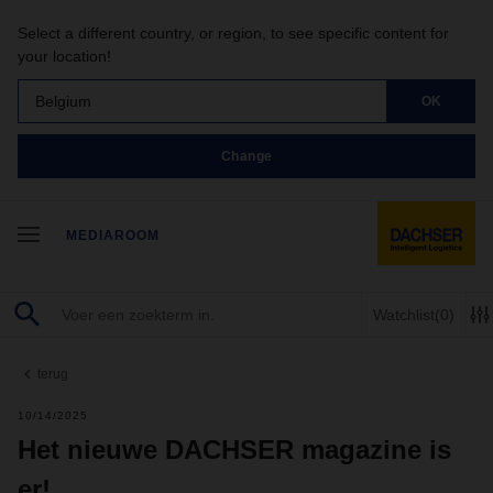
Select a different country, or region, to see specific content for
your location!
Belgium
OK
Change
MEDIAROOM
Watchlist
(0)
terug
10/14/2025
Het nieuwe DACHSER magazine is
er!