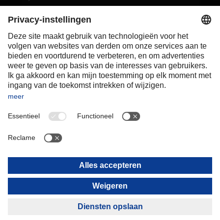
Poland
Portugal
Romania
Slovakia
Spain
Sweden
Switzerland
(
DE
FR
)
Türkiye
OCEANIA
Australia
New Zealand