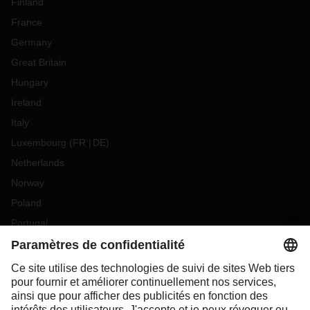
Finland
France
Germany
Great Britain
Hungary
Ireland
Italy
Luxembourg
(
FR
DE
)
Netherlands
Norway
Poland
Portugal
Romania
Slovakia
Spain
Sweden