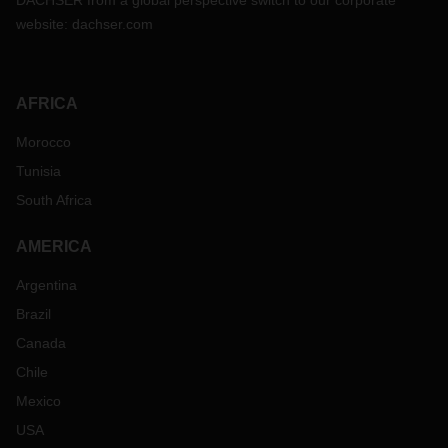
DACHSER from a global perspective switch to our corporate
website:
dachser.com
AFRICA
Morocco
Tunisia
South Africa
AMERICA
Argentina
Brazil
Canada
Chile
Mexico
USA