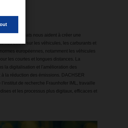
ovation
t les partenariats nous aident à créer une
 nos efforts sur les véhicules, les carburants et
 normes européennes, notamment les véhicules
our les courtes et longues distances. La
s la digitalisation et l'amélioration des
nt à la réduction des émissions. DACHSER
l’institut de recherche Fraunhofer IML, travaille
dises et les processus plus digitaux, efficaces et