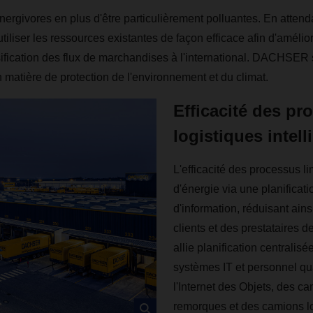
énergivores en plus d'être particulièrement polluantes. En atten
d'utiliser les ressources existantes de façon efficace afin d'am
tensification des flux de marchandises à l'international. DACHS
n matière de protection de l'environnement et du climat.
Efficacité des pr
logistiques intell
L'efficacité des processus li
d'énergie via une planificat
d'information, réduisant ains
clients et des prestataires
allie planification centralis
systèmes IT et personnel qual
l'Internet des Objets, des c
remorques et des camions lon