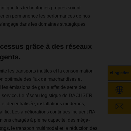
dant que les technologies propres soient
éliorer en permanence les performances de nos
ER s'engage dans les domaines stratégiques
ocessus grâce à des réseaux
igents.
mite les transports inutiles et la consommation
ion optimale des flux de marchandises et
i les émissions de gaz à effet de serre des
 de service. Le réseau logistique de DACHSER
ée et décentralisée, installations modernes,
ifié. Les améliorations continues incluent l'IA,
amions chargés à pleine capacité, des méga-
gs, le transport multimodal et la réduction des