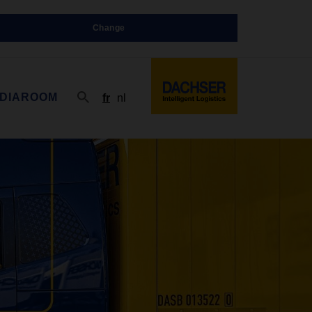
Change
DIAROOM
fr
nl