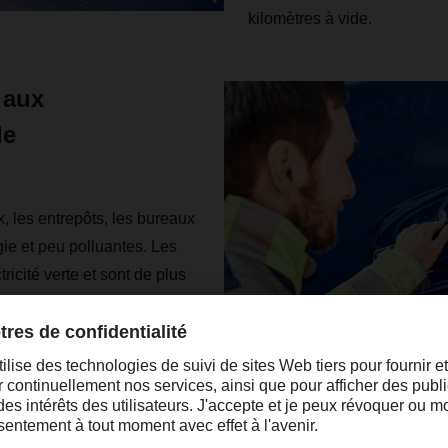
kilomètres à vide.
 aux
de
, les entrepôts, les bureaux
ie et peu polluantes. Les
ricité verte et sont de plus
quipements comptent
teurs électriques,
 systèmes d'entraînement
avec des camions électriques
sion-Free Delivery sera