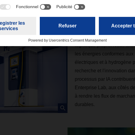
Recherche et inn
La recherche, l'innovation e
logistique propre. Nous axons
les énergies conformes aux
électriques et à hydrogène p
recherche et l'innovation dan
processus par IA contribue
Enterprise Lab, aux côtés de 
à rendre les flux de marchan
durables.