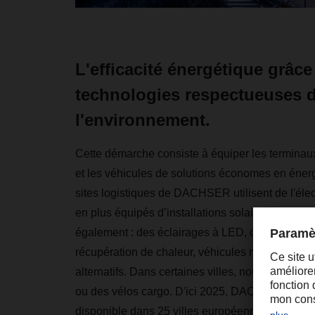
L'efficacité énergétique grâce
technologies respectueuses 
l'environnement.
Cette démarche consiste à équiper les terminaux
et les véhicules de solutions économes en énerg
sites logistiques de DACHSER utilisent de l'élect
en plus équipés d’installations solaires. Nos é
également : des éclairages à LED, chariots éléva
récupération de chaleur, véhicules modernes et
alternatifs. Dans certaines villes, nous livrons 
ou des vélos cargo. D'ici 2025, DACHSER Emis
disponible dans 25 villes européennes.