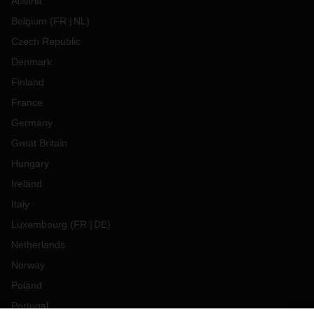
Austria
Belgium
(
FR
NL
)
Czech Republic
Denmark
Finland
France
Germany
Great Britain
Hungary
Ireland
Italy
Luxembourg
(
FR
DE
)
Netherlands
Norway
Poland
Portugal