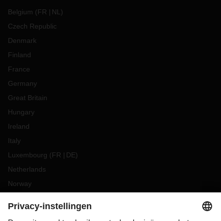
Belgium
(
FR
NL
)
Czech Republic
Denmark
Finland
France
Germany
Great Britain
Hungary
Ireland
Italy
Luxembourg
(
FR
DE
)
Netherlands
Norway
Poland
Portugal