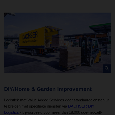
DIY/Home & Garden Improvement
C
Logistiek met Value Added Services door standaarddiensten uit
D
te breiden met specifieke diensten via
DACHSER DIY
lo
Logistics
- bijvoorbeeld voor meer dan 18.000 doe-het-zelf-
in