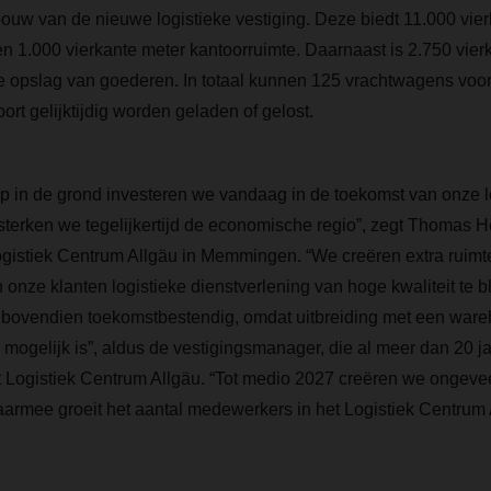
bouw van de nieuwe logistieke vestiging. Deze biedt 11.000 vier
n 1.000 vierkante meter kantoorruimte. Daarnaast is 2.750 vier
e opslag van goederen. In totaal kunnen 125 vrachtwagens voor
rt gelijktijdig worden geladen of gelost.
p in de grond investeren we vandaag in de toekomst van onze lo
erken we tegelijkertijd de economische regio”, zegt Thomas H
gistiek Centrum Allgäu in Memmingen. “We creëren extra ruimte
 onze klanten logistieke dienstverlening van hoge kwaliteit te b
s bovendien toekomstbestendig, omdat uitbreiding met een ware
ogelijk is”, aldus de vestigingsmanager, die al meer dan 20 j
t Logistiek Centrum Allgäu. “Tot medio 2027 creëren we ongevee
armee groeit het aantal medewerkers in het Logistiek Centrum 