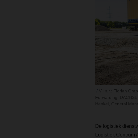
V.l.n.r.: Florian G
Forwarding, DACHSER
Henkel, General Mana
De logistiek dienst
Logistiek Centrum A