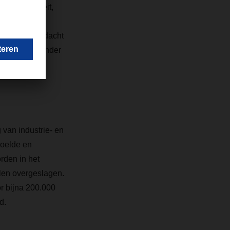
xtra capaciteit,
n economisch
enken en doordacht
wat mij bijzonder
 van industrie- en
koelde en
rden in het
len overgeslagen.
r bijna 200.000
d.