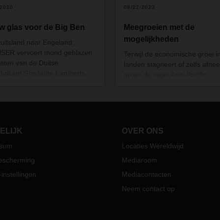
/2020
08/22/2023
w glas voor de Big Ben
Meegroeien met de
mogelijkheden
uitsland naar Engeland:
SER vervoert mond geblazen
Terwijl de economische groei i
laten van de Duitse
landen stagneert of zelfs afne
abrikant Glashütte Lamberts
groeit de regio Asia-Pacific
London. De bestemming van
verrassend sterk. DACHSER br
eilig verpakte glas is niemand
zijn netwerk hier aanzienlijk uit
r dan één van ‘s werelds
klanten van over de hele werel
mdste bezienswaardigheden:
izabeth Tower, of beter bekend
ELIJK
OVER ONS
e
Big Ben.
ssum
Locaties Wereldwijd
escherming
Mediaroom
instellingen
Mediacontacten
Neem contact op