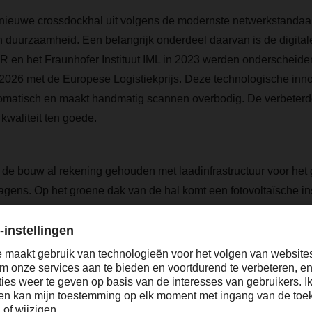
euwe crossdockhal uit volgens de modernste netwerkstandaa
en duurzaamheid. Een belangrijk onderdeel daarvan is de digita
n het Fraunhofer Instituut IML in 2023 werden onderscheide
n 2026 met de Europese Logistiekprijs. Deze technologische inno
omatisch en maakt handmatig scannen overbodig. De verbeterd
 kwaliteit ten goede.
 de bouw al rekening gehouden met laadinfrastructuur voor het
agens. Op het groene dak van de hal komt een fotovoltaïsche ins
awattpiek. Het gebouw, dat volgens moderne energetische st
warmd met stadsverwarming uit de e-con verwarmingscentrale 
 en betrouwbaarheid bieden we onze klanten zekerheid voor hun
lere wereld”, zegt Alexander Tonn, COO Road Logistics bij DA