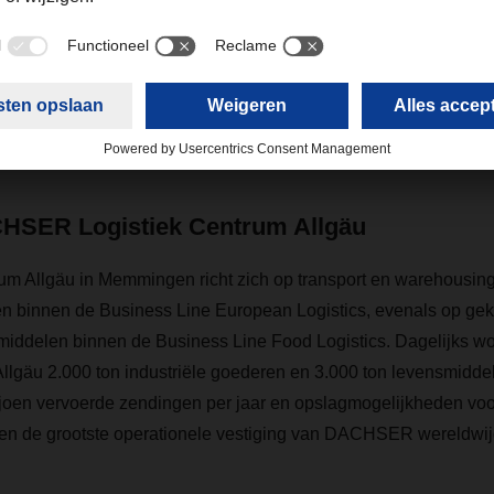
ijven garanderen, investeren we jaar na jaar in ons netwerk: in e
urzaamheid én in de mensen die voor DACHSER werken. Juist i
unnen we als stabiel en financieel sterk familiebedrijf vooruitd
 en breiden uit op veel locaties in Duitsland en Europa – en, 
 in Memmingen.”
HSER Logistiek Centrum Allgäu
um Allgäu in Memmingen richt zich op transport en warehousing
 binnen de Business Line European Logistics, evenals op ge
iddelen binnen de Business Line Food Logistics. Dagelijks wo
llgäu 2.000 ton industriële goederen en 3.000 ton levensmidde
iljoen vervoerde zendingen per jaar en opslagmogelijkheden voo
en de grootste operationele vestiging van DACHSER wereldwij