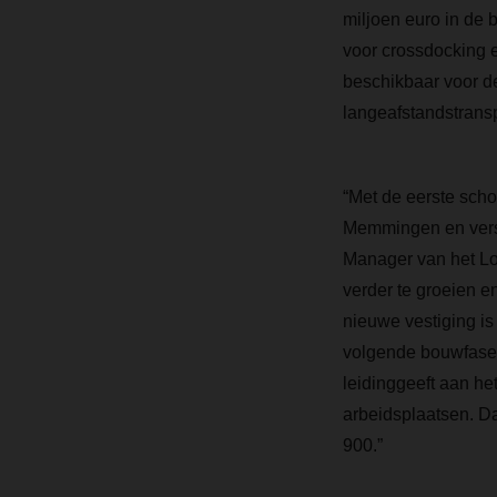
miljoen euro in de 
voor crossdocking e
beschikbaar voor d
langeafstandstranspo
“Met de eerste scho
Memmingen en verst
Manager van het Lo
verder te groeien en
nieuwe vestiging i
volgende bouwfase m
leidinggeeft aan he
arbeidsplaatsen. Da
900.”