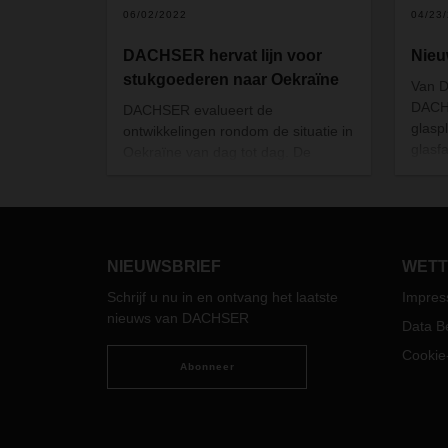
06/02/2022
04/23
DACHSER hervat lijn voor
Nieu
stukgoederen naar Oekraïne
Van D
DACH
DACHSER evalueert de
glasp
ontwikkelingen rondom de situatie in
glasf
Oekraïne van dag tot dag. De
naar 
huidige situatie maakt het mogelijk
het v
dat de volledige acceptatie- en
minde
laadstop voor alle zendingen naar
beroe
Oekraïne, die in februari 2022 werd
de El
ingesteld, gedeeltelijk kan worden
NIEUWSBRIEF
WETT
als d
opgeheven.
Schrijf u nu in en ontvang het laatste
Impre
nieuws van DACHSER
Data B
Cookie-
Abonneer