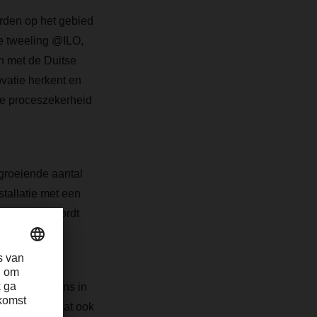
rden op het gebied
le tweeling @ILO,
n met de Duitse
vatie herkent en
e proceszekerheid
 groeiende aantal
tallatie met een
andaarden wordt
Noord.
 supply chains in
CHSER. “Om dat ook