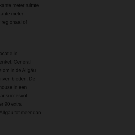
kante meter ruimte
kante meter
 regionaal of
catie in
enkel, General
 om in de Allgäu
lijven bieden. De
house in een
aar succesvol
r 90 extra
Allgäu tot meer dan