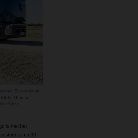
Manager Euronational
ACHSER; Thomas
ias Sienz
gd is met het
vesteert circa 30