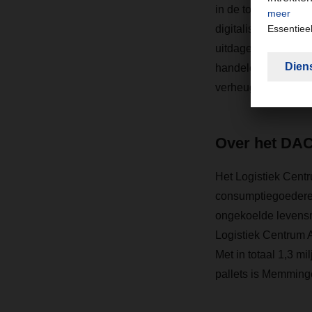
in de toekomst te bl
digitalisering, du
uitdagende tijden k
handelen. We bouwen
verheugt, opnieuw
Over het DAC
Het Logistiek Centr
consumptiegoederen
ongekoelde levensm
Logistiek Centrum A
Met in totaal 1,3 m
pallets is Memming