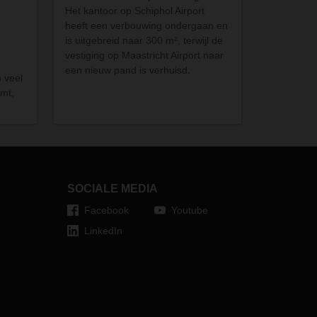
Het kantoor op Schiphol Airport
heeft een verbouwing ondergaan en
is uitgebreid naar 300
m²
, terwijl de
vestiging op Maastricht Airport naar
een nieuw pand is
verhuisd.
n veel
emt,
eidt
 voor
d.
SOCIALE MEDIA
Facebook
Youtube
LinkedIn