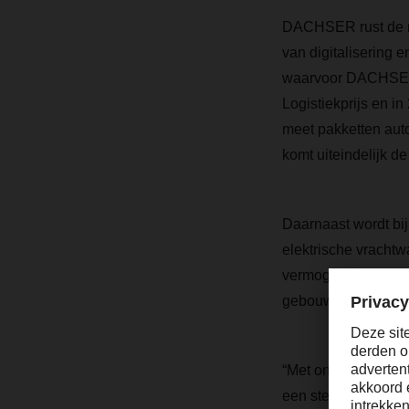
DACHSER rust de ni
van digitalisering 
waarvoor DACHSER e
Logistiekprijs en i
meet pakketten aut
komt uiteindelijk de
Daarnaast wordt bij
elektrische vrachtw
vermogen van 1 meg
gebouwd, wordt ver
“Met onze kwaliteit
een steeds volatie