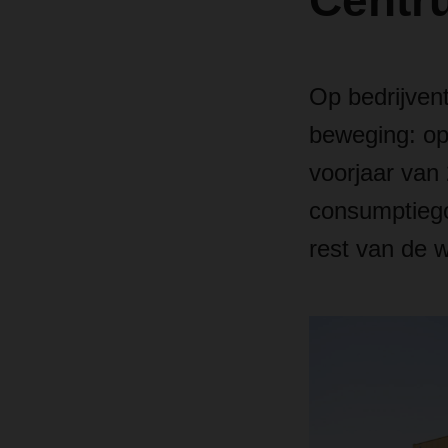
Centru
Op bedrijven
beweging: op
voorjaar van 
consumptiego
rest van de w