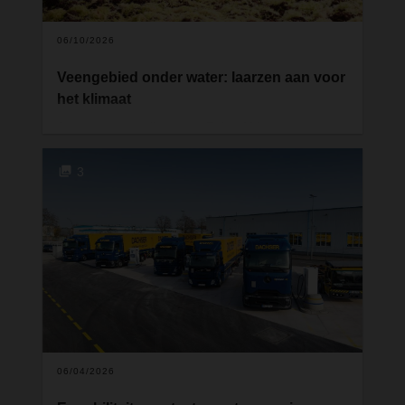
waar ze hun meerwaarde kunnen bewijzen op het
vlak van actieradius en flexibiliteit.
06/10/2026
Veengebied onder water: laarzen aan voor
het klimaat
Samen met myclimate en ZukunftMoor start
DACHSER een langetermijnproject voor
klimaatbescherming in Niedersachsen. Door
3
vernattingsmaatregelen en de teelt van veenmos
wordt een natuurlijke CO2-opslag nieuw leven
ingeblazen — en tegelijk ontstaat er een nieuw
model voor duurzame landbouw.
06/04/2026