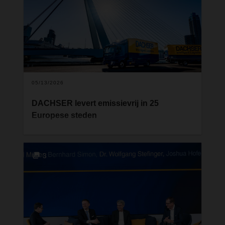
zorgt DACHSER voor een stevige bescherming en
waakzaamheid tegen diefstal.
05/13/2026
DACHSER levert emissievrij in 25
Europese steden
Begin 2023 kondigde DACHSER aan het aantal
stedelijke emissievrije bezorgzones in Europa
binnen drie jaar te willen verdubbelen. Eind 2025
3
werd dat doel gerealiseerd. In 25 grote Europese
steden en stedelijke regio’s verspreid over tien
landen heeft DACHSER stadscentra aangewezen
waar niet-gekoelde groupagezendingen zonder
lokale uitstoot worden geleverd. Daarmee geeft
het logistieke bedrijf verder invulling aan zijn