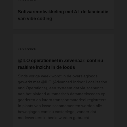
04/29/2026
Softwareontwikkeling met AI: de fascinatie
van vibe coding
Het is een term die steeds vaker opduikt in
digitaliseringsgesprekken: "vibe coding". Het
concept spreekt veel mensen aan, van
2
bedrijfsleiders tot IT-professionals, en wekt hoge
04/28/2026
verwachtingen. Maar wie er zinvol over wil
meepraten, doet er goed aan eerst een aantal
@ILO operationeel in Zevenaar: continu
fundamentele nuances te begrijpen.
realtime inzicht in de loods
Sinds vorige week wordt in de overslagloods
gewerkt met @ILO (Advanced Indoor Localization
and Operations), een systeem dat via scanunits
aan het plafond automatisch datamatrixcodes op
goederen en intern transportmaterieel registreert.
In plaats van losse scanmomenten worden alle
bewegingen continu vastgelegd, zonder dat
medewerkers in beeld worden gebracht.