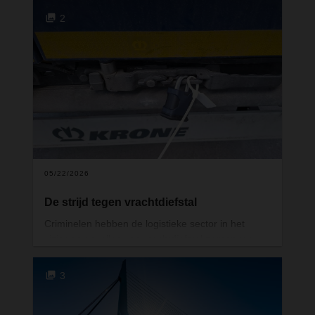
zijn ze niet meer weg te denken uit industrie en
2
handel. Maar die vanzelfsprekendheid begint te
wankelen. A- en B-kwaliteitspallets, onmisbaar
voor de voedingsindustrie, worden steeds
schaarser. De palletcyclus staat onder druk, en dat
heeft gevolgen voor kosten, planningszekerheid
en leveringscapaciteit door de hele supply chain.
05/22/2026
De strijd tegen vrachtdiefstal
Criminelen hebben de logistieke sector in het
vizier en gevallen van vrachtdiefstal nemen toe.
Dat vraagt om de nodige waakzaamheid: bij het
toewijzen en verwerken van zendingen, in de
3
planningsafdeling, maar ook bij het laden van
directe zendingen bij klanten. Met een doordacht
beveiligingsconcept en regelmatige trainingen