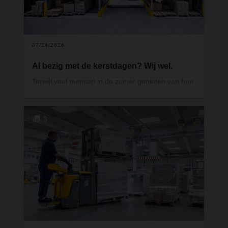
07/24/2026
Al bezig met de kerstdagen? Wij wel.
Terwijl veel mensen in de zomer genieten van hun
welverdiende vakantie, wordt er achter de
schermen hard gewerkt aan een van de drukste
periodes van het jaar. Voor logistieke
3
dienstverleners begint de voorbereiding op de
feestdagen niet in november of december, maar al
maanden eerder. En dat geldt niet alleen voor de
feestdagen. Ook andere seizoenspieken vragen
om een tijdige en doordachte aanpak.