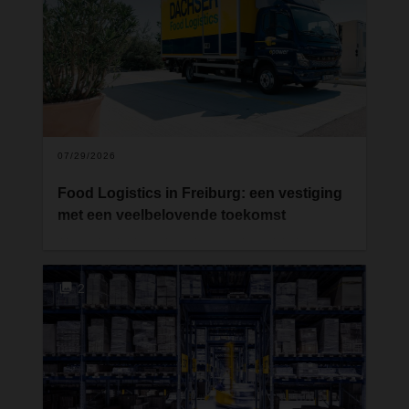
07/29/2026
Food Logistics in Freiburg: een vestiging
met een veelbelovende toekomst
Als onderdeel van het plan om de activiteiten van
Food Logitstics uit te breiden, investeert
DACHSER ongeveer 12 miljoen euro in nieuwe
2
capaciteit en infrastructuur in Freiburg. Deze stap
versterkt niet alleen de aanwezigheid van het
bedrijf in de grensregio waar Duitsland, Frankrijk
en Zwitserland samenkomen, maar is ook een
duidelijk signaal voor de strategische ontwikkeling
van het netwerk.