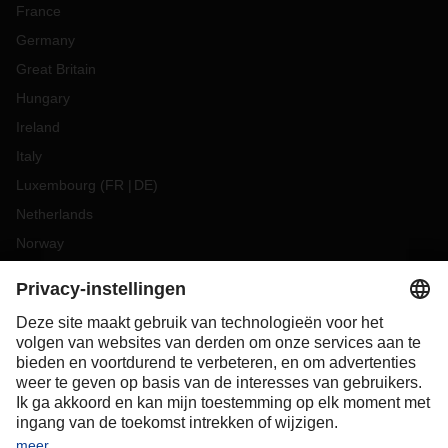
France
Germany
Great Britain
Hungary
Ireland
Italy
Luxembourg
(
FR
DE
)
Netherlands
Norway
Poland
Portugal
Romania
Slovakia
Spain
Sweden
Switzerland
(
DE
FR
)