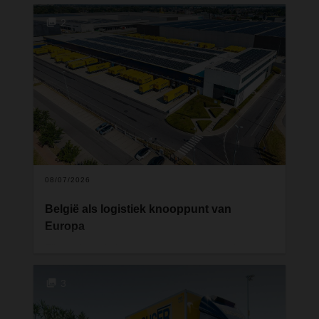
2
08/07/2026
België als logistiek knooppunt van
Europa
Files, stijgende kosten en congestie in de havens
zetten de Belgische logistiek onder druk. Toch blijft
België voor veel Europese supply chains een van
3
de meest strategische locaties. Hoe kan dat?