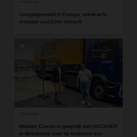
07/16/2026
Groupagemarkt in Europa: veerkracht
ontstaat vanuit het netwerk
De berichtgeving over de groupagemarkt schetst
de voorbije maanden een duidelijk beeld: de
volumes dalen, terwijl de druk op prijzen en kosten
2
toeneemt. Tegelijkertijd vragen industrie en retail
luider dan ooit om betrouwbare logistieke
partnerschappen. De Europese groupagelogistiek
bevindt zich dus op een kantelpunt. De vraag is
niet langer hoe je schommelingen op korte termijn
opvangt, maar hoe je het systeem fundamenteel
weerbaarder maakt.
07/07/2026
Minister Crucke in gesprek met DACHSER
in Moeskroen over de toekomst van