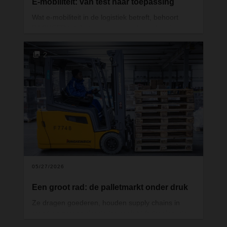
E-mobiliteit: van test naar toepassing
Wat e-mobiliteit in de logistiek betreft, behoort
DACHSER tot de toonaangevende spelers in
Europa. Op drie daartoe aangewezen locaties —
Freiburg, Malsch bij Karlsruhe en Hamburg —
2
doet de logistieke dienstverlener al drie jaar
onderzoek naar niet-fossiele aandrijftechnologieën
en de eisen die deze stellen aan de
laadinfrastructuur. Een bezoek aan Hamburg geeft
inzicht in een baanbrekend project voor de
toekomst.
05/27/2026
Een groot rad: de palletmarkt onder druk
Ze dragen goederen, houden supply chains in
stand en zorgen dat de logistiek blijft draaien: de
europallet. Met miljoenen exemplaren in omloop