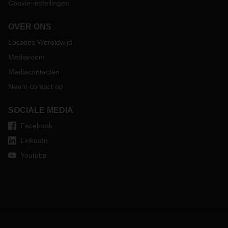
Cookie-instellingen
avontuur. In dit interview vertelt hij over hun reis.
OVER ONS
Locaties Wereldwijd
Mediaroom
Mediacontacten
Neem contact op
SOCIALE MEDIA
Facebook
LinkedIn
Youtube