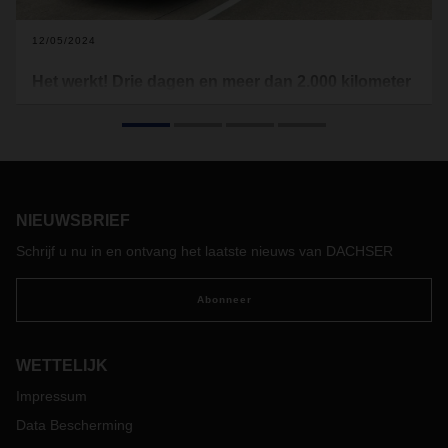
12/05/2024
Het werkt! Drie dagen en meer dan 2.000 kilometer
met de e-truck
De DACHSER-vestiging in Bad Salzuflen gebruikt de
batterijaangedreven Renault Trucks E-Tech D voor
dagelijkse distributie rondom de vestiging. Met een
actieradius van ongeveer 300 kilometer is de wendbare en
NIEUWSBRIEF
stille e-truck zeer geschikt voor dit doel. Maar is het voertuig
ook opgewassen tegen een reis door Europa, over
Schrijf u nu in en ontvang het laatste nieuws van DACHSER
meerdere landsgrenzen?
Deze vraag ontstond toen Matthias Syrbe, die in de planning
Abonneer
werkt, om steun vroeg voor een transport voor een goed
doel. Meubels moesten per vrachtwagen naar Hongarije
worden vervoerd - meer dan 2000 kilometer heen en terug.
WETTELIJK
Operations Manager Hans-Jürgen Westerhoff wilde helpen.
Impressum
Maar alleen de elektrische vrachtwagen was beschikbaar.
Geen reden voor Matthias Syrbe en zijn bijrijder om elders
Data Bescherming
te kijken - en de perfecte gelegenheid voor een klein