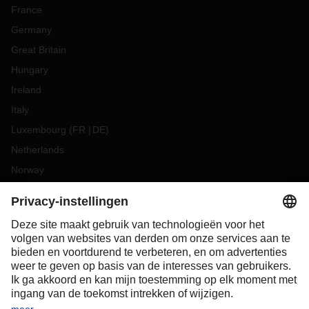
France
Germany
Great Britain
Hungary
Ireland
Italy
Luxembourg
(
FR
DE
)
Netherlands
Norway
Poland
Portugal
Romania
Slovakia
Spain
Sweden