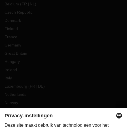
Belgium
(
FR
NL
)
Czech Republic
Denmark
Finland
France
Germany
Great Britain
Hungary
Ireland
Italy
Luxembourg
(
FR
DE
)
Netherlands
Norway
Poland
Portugal