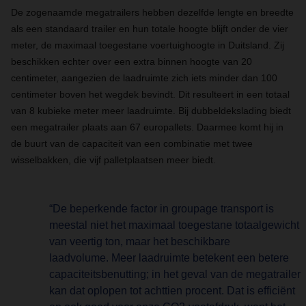
De zogenaamde megatrailers hebben dezelfde lengte en breedte
als een standaard trailer en hun totale hoogte blijft onder de vier
meter, de maximaal toegestane voertuighoogte in Duitsland. Zij
beschikken echter over een extra binnen hoogte van 20
centimeter, aangezien de laadruimte zich iets minder dan 100
centimeter boven het wegdek bevindt. Dit resulteert in een totaal
van 8 kubieke meter meer laadruimte. Bij dubbeldekslading biedt
een megatrailer plaats aan 67 europallets. Daarmee komt hij in
de buurt van de capaciteit van een combinatie met twee
wisselbakken, die vijf palletplaatsen meer biedt.
“De beperkende factor in groupage transport is
meestal niet het maximaal toegestane totaalgewicht
van veertig ton, maar het beschikbare
laadvolume. Meer laadruimte betekent een betere
capaciteitsbenutting; in het geval van de megatrailer
kan dat oplopen tot achttien procent. Dat is efficiënt