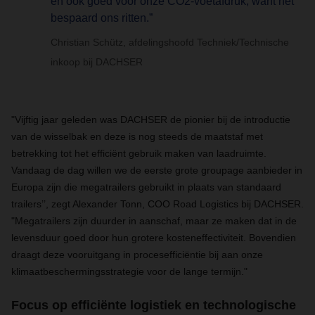
en ook goed voor onze CO2-voetafdruk, want het
bespaard ons ritten.”
Christian Schütz, afdelingshoofd Techniek/Technische
inkoop bij DACHSER
"Vijftig jaar geleden was DACHSER de pionier bij de introductie
van de wisselbak en deze is nog steeds de maatstaf met
betrekking tot het efficiënt gebruik maken van laadruimte.
Vandaag de dag willen we de eerste grote groupage aanbieder in
Europa zijn die megatrailers gebruikt in plaats van standaard
trailers’’, zegt Alexander Tonn, COO Road Logistics bij DACHSER.
"Megatrailers zijn duurder in aanschaf, maar ze maken dat in de
levensduur goed door hun grotere kosteneffectiviteit. Bovendien
draagt deze vooruitgang in procesefficiëntie bij aan onze
klimaatbeschermingsstrategie voor de lange termijn."
Focus op efficiënte logistiek en technologische