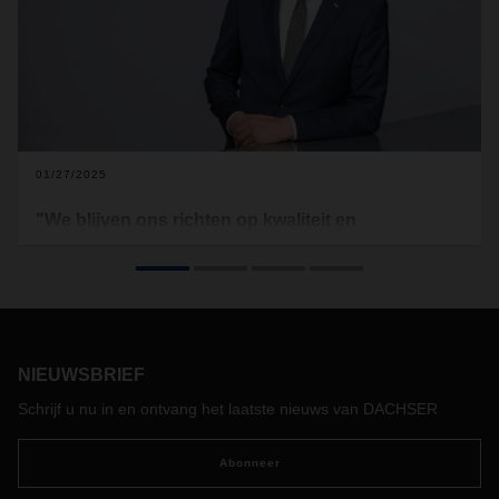
01/27/2025
"We blijven ons richten op kwaliteit en
betrouwbaarheid"
Een zwakke wereldeconomie, uitdagende geopolitieke
omstandigheden en een steeds complexere omgeving -
2024 was een buitengewoon uitdagend jaar. Maar voor
DACHSER werd het ook gekenmerkt door belangrijke
NIEUWSBRIEF
beslissingen en innovaties. Een terugblik door CEO
Burkhard Eling.
Schrijf u nu in en ontvang het laatste nieuws van DACHSER
Abonneer