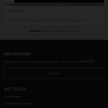
06/15/2023
Eerste inzichten in het DACHSER platform
DACHSER brengt het aanbod van logistieke diensten over
naar de digitale wereld. Als bedrijfsbreed
digitaliseringsproject is het DACHSER platform een centrale
bouwsteen voor het fundamenteel herontwerpen van de
klantervaring. Op de Transport Logistic beurs kregen klanten
en geïnteresseerden een eerste blik op het platform, dat
NIEUWSBRIEF
vanaf 2024 voor alle klanten van DACHSER beschikbaar zal
Schrijf u nu in en ontvang het laatste nieuws van DACHSER
zijn.
Abonneer
WETTELIJK
Impressum
Data Bescherming