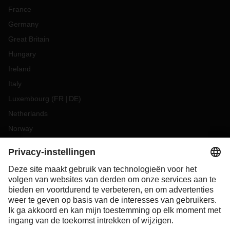
France
Germany
Great Britain
Hungary
Ireland
Italy
Luxembourg
(
FR
DE
)
Netherlands
Norway
Poland
Portugal
Romania
Slovakia
Spain
Sweden