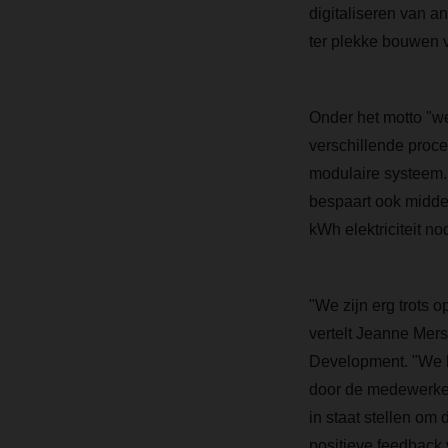
digitaliseren van a
ter plekke bouwen 
Onder het motto "w
verschillende proc
modulaire systeem. 
bespaart ook middel
kWh elektriciteit no
"We zijn erg trots 
vertelt Jeanne Mers
Development. "We he
door de medewerker
in staat stellen om
positieve feedback v