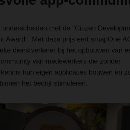
svolle app-communi
onderscheiden met de "Citizen Developm
 Award". Met deze prijs eert smapOne A
ieke dienstverlener bij het opbouwen van e
community van medewerkers die zonder
ennis hun eigen applicaties bouwen en z
 binnen het bedrijf stimuleren.