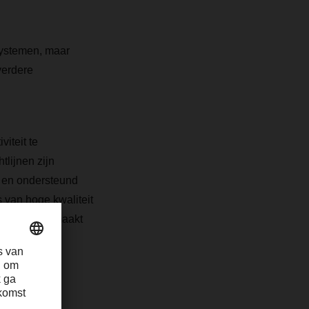
systemen, maar
verdere
iteit te
lijnen zijn
 en ondersteund
s van hoge kwaliteit
sjablonen gemaakt