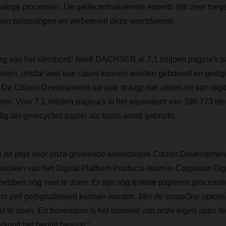
naloge processen. De gedecentraliseerde experts zijn zeer toege
van oplossingen en verbeteren deze voortdurend.
eg van het klembord" heeft DACHSER al 7,1 miljoen pagina's p
essen, omdat veel use cases kunnen worden gebouwd en gedigit
De Citizen Development-aanpak draagt niet alleen bij aan digit
en. Voor 7,1 miljoen pagina's is het equivalent van 396.773 lite
dig als gerecycled papier als basis wordt gebruikt.
op de prijs voor onze groeiende wereldwijde Citizen Developme
wolken van het Digital Platform Products-team in Corporate Digi
bben nog veel te doen: Er zijn nog enkele papieren processen 
s zelf gedigitaliseerd kunnen worden. Met de smapOne oplos
 dit te doen. En bovendien is het bouwen van onze eigen apps le
anuit het bedrijf bewijst."