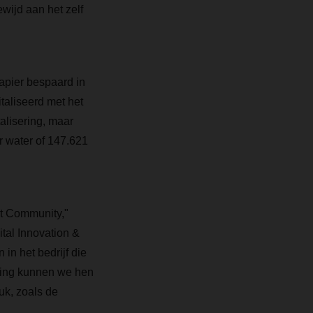
wijd aan het zelf
apier bespaard in
aliseerd met het
alisering, maar
r water of 147.621
nt Community,"
tal Innovation &
in het bedrijf die
sing kunnen we hen
uk, zoals de