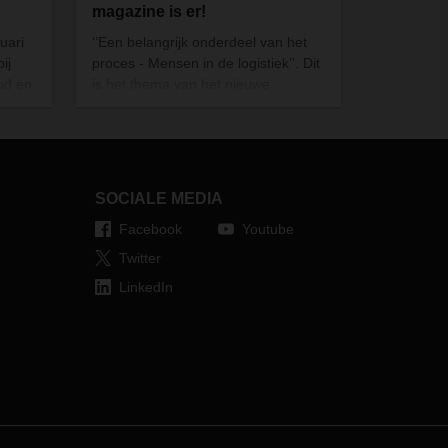
magazine is er!
uari
‘’Een belangrijk onderdeel van het
ij
proces - Mensen in de logistiek’’. Dit
ud en
is het thema van het nieuwe
kunde.
DACHSER magazine.
p een
oegde
SOCIALE MEDIA
Facebook
Youtube
Twitter
LinkedIn