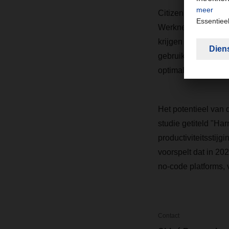
Citizen development
Werknemers die gee
krijgen de mogelij
gebruiken om zelf a
optimaliseren. Dez
Het potentieel van 
studie getiteld "Ha
productiviteitsstij
voorspelt dat in 2
no-code platforms,
Contact