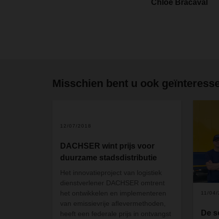
Chloé Bracaval
Misschien bent u ook geïnteresse
12/07/2018
DACHSER wint prijs voor
duurzame stadsdistributie
Het innovatieproject van logistiek
dienstverlener DACHSER omtrent
het ontwikkelen en implementeren
11/04
van emissievrije aflevermethoden,
De s
heeft een federale prijs in ontvangst