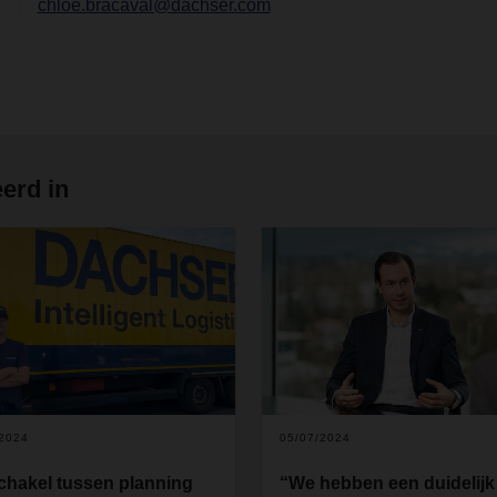
chloe.bracaval@dachser.com
erd in
/2024
05/07/2024
chakel tussen planning
“We hebben een duidelijk