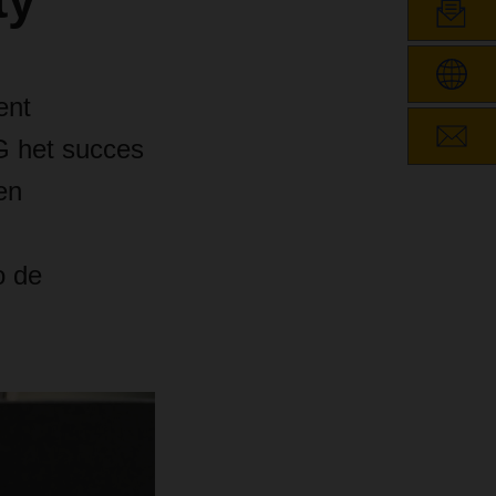
ty
ent
G het succes
en
o de