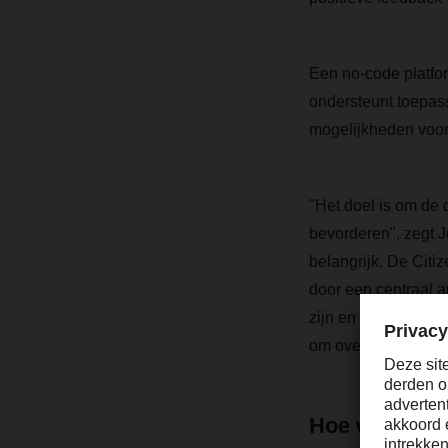
Een no-code platfor
ondersteunt toepas
mogelijkheden voor 
"Het doel is om de d
bevorderen", zegt J
belangrijk. De Cit
door een centraal au
zijn en voldoen aa
om overbodige ontw
Hoe werkt e