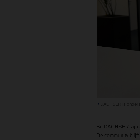
DACHSER is onders
Bij DACHSER zijn al
De community blijft