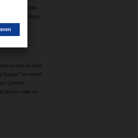
ale transformatie.
 IT-kennis hebben,
latforms) te
rocessen
tner in een recente
ht Report" en noemt
en. Gartner
wd op low-code en