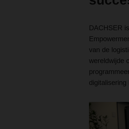
succe
DACHSER is 
Empowerment
van de logist
wereldwijde 
programmeerk
digitalisering