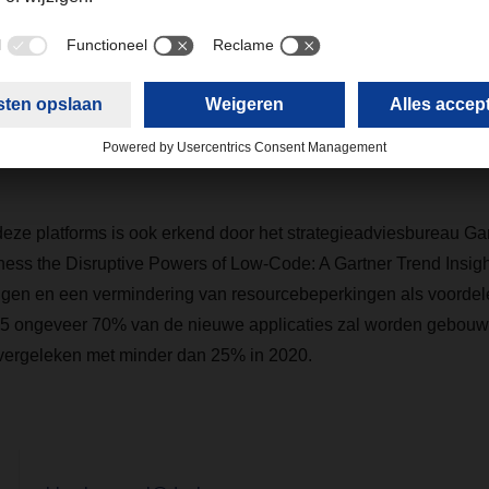
 is een zakelijke trend en een belangrijk onderdeel van de digit
n speciale IT- of programmeervaardigheden hebben, maar wel
kheid om ontwikkelomgevingen (zogenaamde low-code/no-code p
pplicaties te maken die waarde toevoegen aan het bedrijf en p
e werknemers staan bekend als "citizen developers".
deze platforms is ook erkend door het strategieadviesbureau Gar
rness the Disruptive Powers of Low-Code: A Gartner Trend Insig
gingen en een vermindering van resourcebeperkingen als voordel
025 ongeveer 70% van de nieuwe applicaties zal worden gebou
 vergeleken met minder dan 25% in 2020.