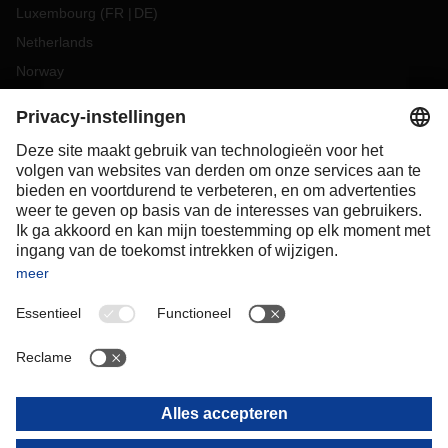
Luxembourg
(
FR
DE
)
Netherlands
Norway
Poland
Portugal
Romania
Slovakia
Spain
Sweden
Switzerland
(
DE
FR
)
Turkey
OCEANIA
Australia
New Zealand