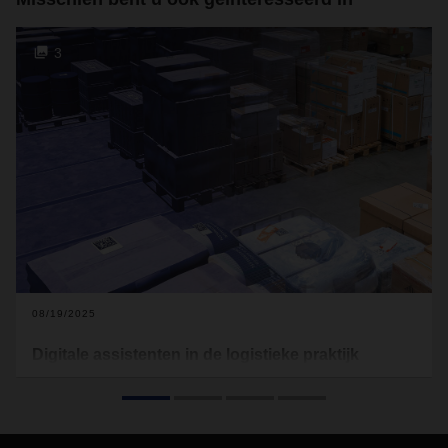
3
08/19/2025
Digitale assistenten in de logistieke praktijk
Kunstmatige intelligentie (AI) ontwikkelt zich snel tot een
alledaagse technologie. Ook in de logistiek biedt het
aanzienlijke mogelijkheden, en dat gaat verder dan alleen
het analyseren van grote hoeveelheden data. AI fungeert als