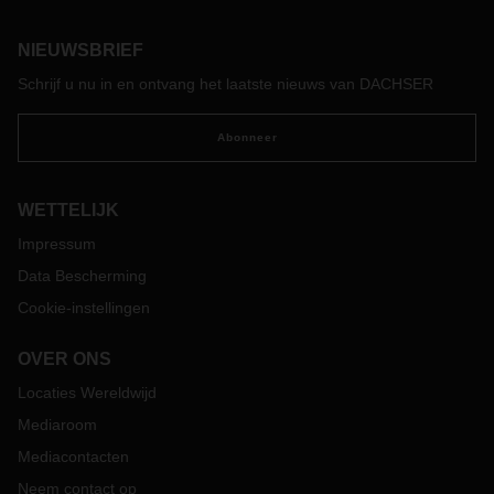
praktische assistent: het ondersteunt medewerkers bij het
nemen van beslissingen of neemt monotone routinetaken
NIEUWSBRIEF
over.
Schrijf u nu in en ontvang het laatste nieuws van DACHSER
Abonneer
WETTELIJK
Impressum
Data Bescherming
Cookie-instellingen
OVER ONS
Locaties Wereldwijd
Mediaroom
Mediacontacten
Neem contact op