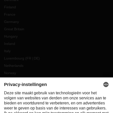
Finland
France
Germany
Great Britain
Hungary
Ireland
Italy
Luxembourg
(
FR
DE
)
Netherlands
Norway
Poland
Portugal
Romania
Slovakia
Spain