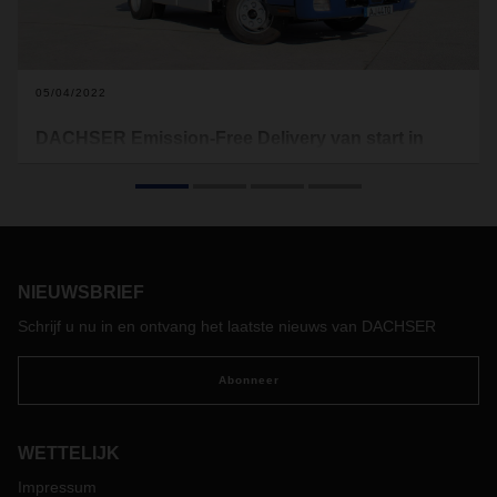
05/04/2022
DACHSER Emission-Free Delivery van start in
Porto
Als onderdeel van zijn
klimaatbeschermingsstrategie breidt
de logistieke
dienstverlener zijn DACHSER
Emission-Free
Delivery project
uit naar de stad Porto in Portugal. Het
project voor binnenstedelijke distributie omvat emissievrije
NIEUWSBRIEF
leveringen van (groupage) zendingen in een afgebakend
gebied van de stad.
Schrijf u nu in en ontvang het laatste nieuws van DACHSER
Abonneer
WETTELIJK
Impressum