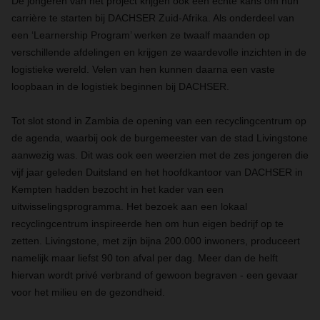
De jongeren van het project krijgen ook een echte kans om hun
carrière te starten bij DACHSER Zuid-Afrika. Als onderdeel van
een ‘Learnership Program’ werken ze twaalf maanden op
verschillende afdelingen en krijgen ze waardevolle inzichten in de
logistieke wereld. Velen van hen kunnen daarna een vaste
loopbaan in de logistiek beginnen bij DACHSER.
Tot slot stond in Zambia de opening van een recyclingcentrum op
de agenda, waarbij ook de burgemeester van de stad Livingstone
aanwezig was. Dit was ook een weerzien met de zes jongeren die
vijf jaar geleden Duitsland en het hoofdkantoor van DACHSER in
Kempten hadden bezocht in het kader van een
uitwisselingsprogramma. Het bezoek aan een lokaal
recyclingcentrum inspireerde hen om hun eigen bedrijf op te
zetten. Livingstone, met zijn bijna 200.000 inwoners, produceert
namelijk maar liefst 90 ton afval per dag. Meer dan de helft
hiervan wordt privé verbrand of gewoon begraven - een gevaar
voor het milieu en de gezondheid.