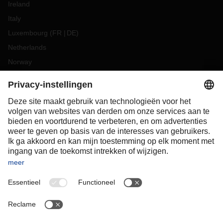
Ireland
Italy
Luxembourg
(
FR
DE
)
Netherlands
Norway
Poland
Portugal
Romania
Slovakia
Spain
Sweden
Switzerland
(
DE
FR
)
Turkey
OCEANIA
Australia