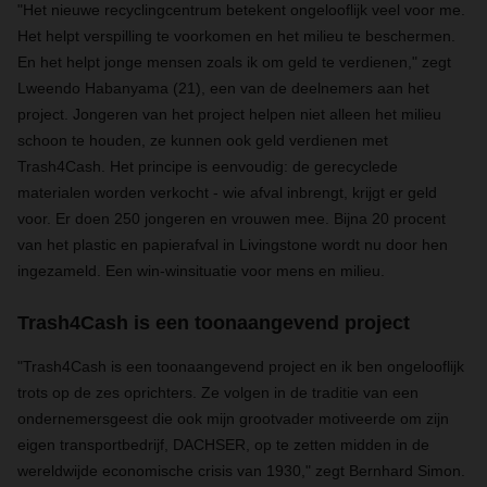
"Het nieuwe recyclingcentrum betekent ongelooflijk veel voor me.
Het helpt verspilling te voorkomen en het milieu te beschermen.
En het helpt jonge mensen zoals ik om geld te verdienen," zegt
Lweendo Habanyama (21), een van de deelnemers aan het
project. Jongeren van het project helpen niet alleen het milieu
schoon te houden, ze kunnen ook geld verdienen met
Trash4Cash. Het principe is eenvoudig: de gerecyclede
materialen worden verkocht - wie afval inbrengt, krijgt er geld
voor. Er doen 250 jongeren en vrouwen mee. Bijna 20 procent
van het plastic en papierafval in Livingstone wordt nu door hen
ingezameld. Een win-winsituatie voor mens en milieu.
Trash4Cash is een toonaangevend project
"Trash4Cash is een toonaangevend project en ik ben ongelooflijk
trots op de zes oprichters. Ze volgen in de traditie van een
ondernemersgeest die ook mijn grootvader motiveerde om zijn
eigen transportbedrijf, DACHSER, op te zetten midden in de
wereldwijde economische crisis van 1930," zegt Bernhard Simon.