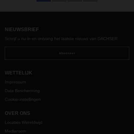
Samen met myclimate en ZukunftMoor start DACHSER een
langetermijnproject voor klimaatbescherming in
Niedersachsen. Door vernattingsmaatregelen en de teelt
van veenmos wordt een natuurlijke CO2-opslag nieuw leven
NIEUWSBRIEF
ingeblazen — en tegelijk ontstaat er een nieuw model voor
duurzame landbouw.
Schrijf u nu in en ontvang het laatste nieuws van DACHSER
Abonneer
WETTELIJK
Impressum
Data Bescherming
Cookie-instellingen
OVER ONS
Locaties Wereldwijd
Mediaroom