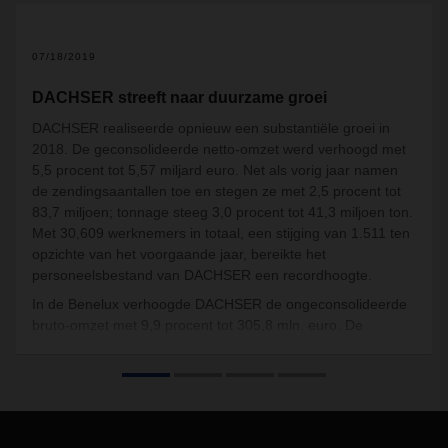
2
07/18/2019
DACHSER streeft naar duurzame groei
DACHSER realiseerde opnieuw een substantiële groei in
2018. De geconsolideerde netto-omzet werd verhoogd met
5,5 procent tot 5,57 miljard euro. Net als vorig jaar namen
de zendingsaantallen toe en stegen ze met 2,5 procent tot
83,7 miljoen; tonnage steeg 3,0 procent tot 41,3 miljoen ton.
Met 30,609 werknemers in totaal, een stijging van 1.511 ten
opzichte van het voorgaande jaar, bereikte het
personeelsbestand van DACHSER een recordhoogte.
In de Benelux verhoogde DACHSER de ongeconsolideerde
bruto-omzet met 9,9 procent tot 305,8 mln. euro. De
zendingsaantallen namen toe en stegen met 5,0 procent tot
3,0 miljoen; tonnage steeg tot 1,3 miljoen ton. De 838
logistieke professionals in de Benelux vormen met elkaar
de
kracht van het netwerk.