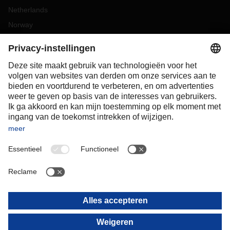
Netherlands
Norway
Poland
Portugal
Romania
Slovakia
Spain
Sweden
Switzerland
(
DE
FR
)
Turkey
OCEANIA
Australia
New Zealand