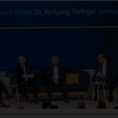
es Hommes s'engagent à ancrer stratégiquement leur collaboration da