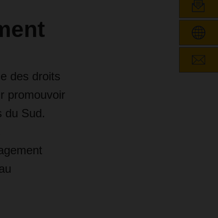
ment
e des droits
ur promouvoir
s du Sud.
s
ngagement
eau