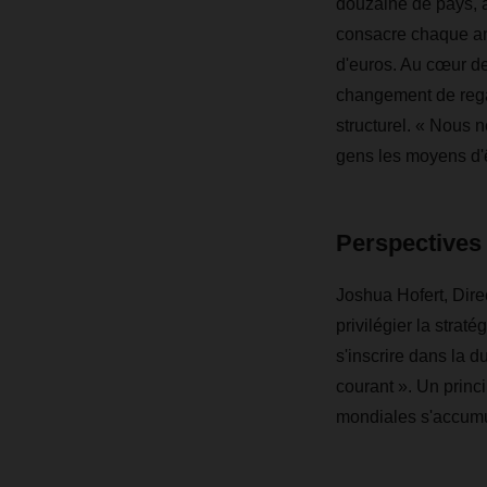
douzaine de pays
consacre chaque ann
d'euros. Au cœur de
changement de regar
structurel. « Nous
gens les moyens d'ê
Perspectives 
Joshua Hofert, Dire
privilégier la strat
s'inscrire dans la d
courant ». Un princi
mondiales s'accumu