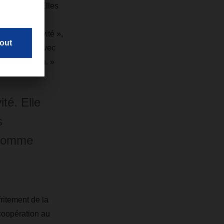
conomiques. Elles
 sociale,
e notre activité »,
le emporte avec
 comme demain. »
ité. Elle
s
i comme
ritement de la
 coopération au