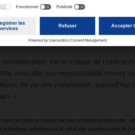
ondiales structurent notre quotidien et fondent nos activités é
ien indissociable entre performance économique et responsabilité
s le secteur de la logistique. « La mondialisation est le moteur d
imon, Président du Conseil de surveillance de DACHSER. « El
lité envers les conditions de vie des populations, aujourd'hui
 mondialisation est le moteur de notre activ
rte avec elle une responsabilité envers le
itions de vie des populations, aujourd'hu
in. »
 dans un contexte marqué par une incertitude grandissante : eff
 institutions, isolement social, retrait des acteurs publics de la