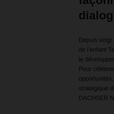
façonn
dialo
Depuis vingt
de l'enfant 
le développe
Pour célébrer
opportunités,
stratégique 
DACHSER Ne