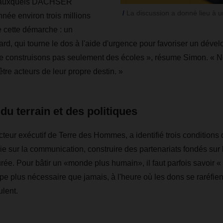
, auxquels DACHSER
La discussion a donné lieu à 
ée environ trois millions
 cette démarche : un
d, qui tourne le dos à l'aide d'urgence pour favoriser un déve
 ne construisons pas seulement des écoles », résume Simon. «
tre acteurs de leur propre destin. »
du terrain et des politiques
cteur exécutif de Terre des Hommes, a identifié trois conditions 
égie sur la communication, construire des partenariats fondés sur l
urée. Pour bâtir un «monde plus humain», il faut parfois savoir « 
pe plus nécessaire que jamais, à l'heure où les dons se raréfient
lent.