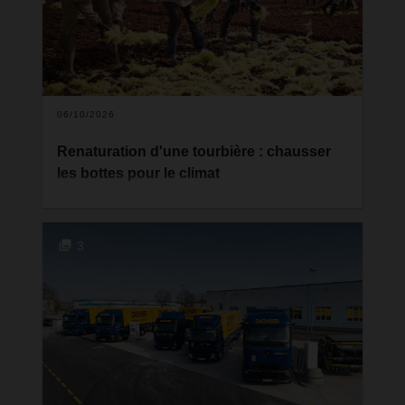
véhicules du même modèle suivront d'ici mi-2027.
Basés sur le centre logistique de Karlsruhe, ils
opéreront principalement sur des liaisons longue
distance, où ils pourront démontrer leurs atouts en
matière d'autonomie et de flexibilité.
06/10/2026
Renaturation d'une tourbière : chausser
les bottes pour le climat
En partenariat avec MyClimate et ZukunftMoor,
DACHSER lance un projet de protection du climat
à long terme en Basse-Saxe. Par la remise en eau
3
de la tourbière et la culture de sphaignes, un puits
naturel de CO2 est remis en activité, tout en
ouvrant la voie à un nouveau modèle d'agriculture
durable.