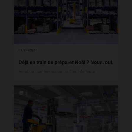
Brisgau s'agrandit pour accueillir un nouveau site
dédié à la logistique alimentaire. Cette étape
renforce la présence du groupe dans cette région
frontalière entre l'Allemagne, la France et la
Suisse, tout en illustrant clairement la stratégie de
développement de son réseau.
07/24/2026
Déjà en train de préparer Noël ? Nous, oui.
Pendant que beaucoup profitent de leurs
vacances d'été bien méritées, les coulisses
s'activent déjà pour l'une des périodes les plus
chargées de l'année. Pour les prestataires
3
logistiques, la préparation des fêtes de fin d'année
ne commence ni en novembre ni en décembre,
mais plusieurs mois à l'avance. Et cela ne vaut
pas uniquement pour les fêtes : d'autres pics
saisonniers exigent eux aussi une approche
anticipée et réfléchie.