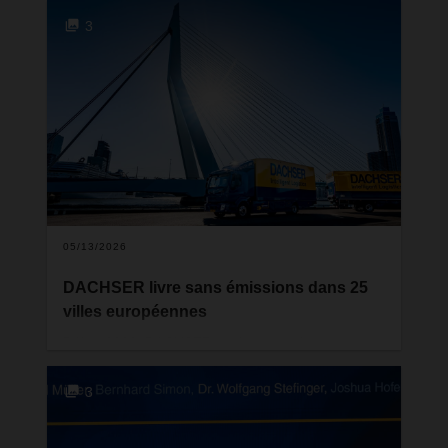
du traitement des envois, durent le service de
3
planification, mais aussi lors des chargements
directs chez les clients. Avec un concept de
sécurité solide et des formations régulières,
DACHSER assure une protection efficace contre le
vol.
05/13/2026
DACHSER livre sans émissions dans 25
villes européennes
Début 2023, DACHSER avait annoncé son
intention de doubler le nombre de ses zones de
livraison urbaine zéro émission en Europe sur une
3
période de trois ans. Le prestataire logistique a
atteint cet objectif fin 2025. Dans 25 grandes villes
et régions métropolitaines européennes réparties