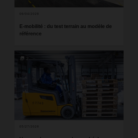
06/04/2026
E-mobilité : du test terrain au modèle de
référence
En matière de mobilité électrique dans la
logistique, DACHSER figure parmi les pionniers en
Europe. Sur trois sites dédiés — Freiburg, Malsch
2
près de Karlsruhe et Hambourg — le prestataire
logistique mène depuis trois ans des recherches
sur les technologies de propulsion non fossiles et
les exigences qu'elles imposent à l'infrastructure
de recharge. Une visite à Hambourg offre un
premier aperçu d'un projet qui dessine les
contours de demain.
05/27/2026