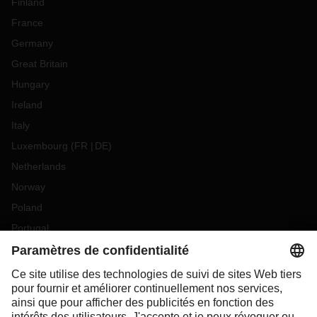
Finland
France
Germany
Great Britain
Hungary
Ireland
Italy
Luxembourg
(
FR
DE
)
Netherlands
Norway
Poland
Portugal
Romania
Slovakia
Spain
Sweden