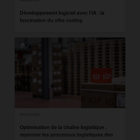
04/29/2026
Développement logiciel avec l'IA : la
fascination du vibe coding
C'est un terme qui revient de plus en plus dans les
discussions sur la digitalisation : le "vibe coding".
Le concept séduit un large public, des dirigeants
3
d'entreprise aux professionnels IT, et suscite des
attentes élevées. Mais pour s'y retrouver dans ce
débat, quelques distinctions fondamentales
s'imposent.
04/22/2026
Optimisation de la chaîne logistique :
repenser les processus logistiques des