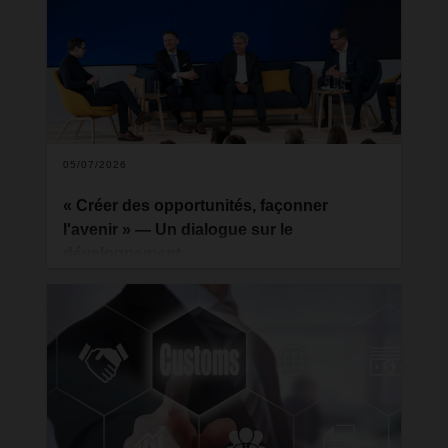
dans dix pays, DACHSER a délimité des
périmètres urbains où les envois groupage non
réfrigérés sont livrés sans émissions locales.
L'entreprise concrétise ainsi un nouvel élément de
sa stratégie climatique à long terme.
05/07/2026
« Créer des opportunités, façonner
l'avenir » — Un dialogue sur le
développement
Depuis vingt ans, DACHSER et l'organisation de
défense des droits de l'enfant Terre des Hommes
unissent leurs forces pour promouvoir le
développement et l'égalité des chances dans les
pays du Sud. Pour célébrer cet anniversaire,
l'événement « Créer des opportunités, façonner
l'avenir : impulsions pour un engagement
stratégique dans les pays du Sud » s'est tenu au