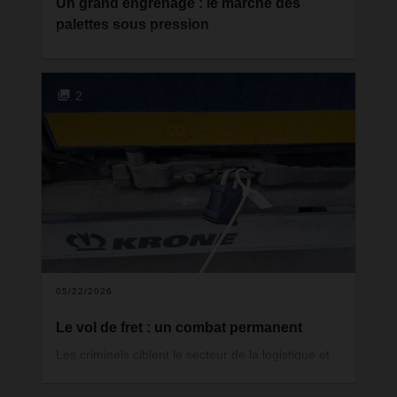
Un grand engrenage : le marché des
palettes sous pression
Elles transportent des marchandises, soutiennent
les supply chains et font tourner la logistique : les
europalettes. Présentes par millions dans les
2
entrepôts et les camions, elles font partie du
quotidien industriel et commercial. Mais cette
évidence commence à vaciller. Les palettes de
qualité A et B, indispensables pour l'industrie
alimentaire, se font de plus en plus rares. Le cycle
des palettes est sous pression, avec des
répercussions sur les coûts, la fiabilité de la
planification et la capacité de livraison tout au long
de la supply chain.
05/22/2026
Le vol de fret : un combat permanent
Les criminels ciblent le secteur de la logistique et
les vols de fret sont en hausse. Une vigilance de
tous les instants s'impose : lors de l'attribution et