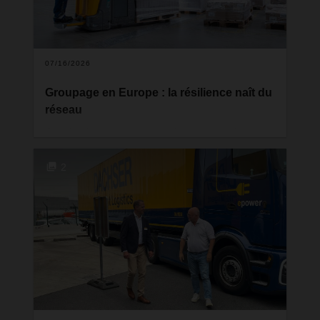
07/16/2026
Groupage en Europe : la résilience naît du
réseau
Ces derniers mois, les gros titres consacrés au
secteur du groupage dressent un constat clair :
alors que les volumes reculent, la pression sur les
2
prix et les coûts s'intensifie. Dans le même temps,
l'industrie et le commerce de détail réclament plus
que jamais des partenariats logistiques fiables. La
logistique de groupage européenne se trouve
donc à un tournant. La question centrale n'est plus
de savoir comment atténuer les fluctuations à
court terme, mais comment rendre le système
plus résilient sur le fond.