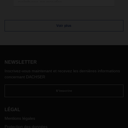
peintures en poudre
Marchés instables, produits très diversifiés,
exigences croissantes des clients : avec l'aide de
DACHSER, la société suisse IGP Pulvertechnik AG
Voir plus
examine minutieusement sa chaîne
d'approvisionnement. L'analyse, la confiance et la
collaboration donnent naissance à un modèle
logistique flexible, tourné vers l'avenir.
NEWSLETTER
Inscrivez-vous maintenant et recevez les dernières informations
concernant DACHSER
S'inscrire
LÉGAL
Mentions légales
Protection des données