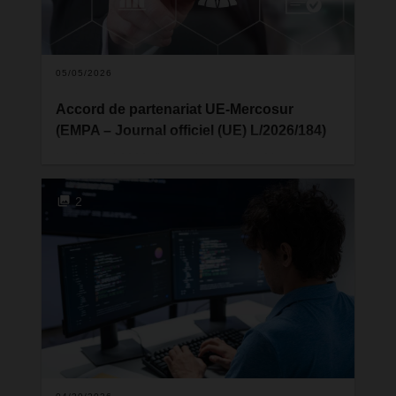
nouveau DACHSER Network Campus de
Kempten.
05/05/2026
Accord de partenariat UE-Mercosur
(EMPA – Journal officiel (UE) L/2026/184)
Le 1er mai 2026, l'accord intérimaire Mercosur a
commencé à s'appliquer à titre provisoire. L'UE et
les pays d'Amérique du Sud (Argentine, Brésil,
2
Paraguay et Uruguay) y ont notamment convenu
de l'élimination progressive des droits de douane
réciproques.