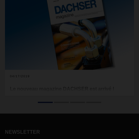
04/17/2019
Le nouveau magazine DACHSER est arrivé !
Les entreprises qui souhaitent pénétrer de nouveaux
marchés ont besoin d’un plan solide, de beaucoup de
dévouement, de courage, d’une vision entrepreneuriale et
de partenaires solides. Dicsa, l’un des principaux
distributeurs et fabricants mondiaux de raccords en acier
inoxydable et de composants hydrauliques et pneumatiques,
NEWSLETTER
en est un exemple frappant.