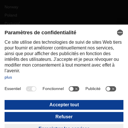
Norway
Poland
Portugal
Romania
Slovakia
Spain
Sweden
Switzerland
(
DE
FR
)
Turkey
OCEANIA
Australia
New Zealand