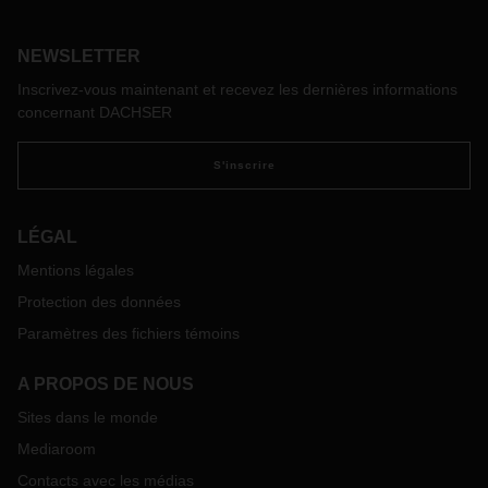
logistiques fonctionnelles et d’un personnel garantissant leur
bonne marche s’impose avec une acuité toute particulière.
NEWSLETTER
Les valeurs incarnées au quotidien au sein de DACHSER
sont alors le gage d’une orientation claire et de sécurité.
Inscrivez-vous maintenant et recevez les dernières informations
concernant DACHSER
S'inscrire
LÉGAL
Mentions légales
Protection des données
Paramètres des fichiers témoins
A PROPOS DE NOUS
Sites dans le monde
Mediaroom
Contacts avec les médias