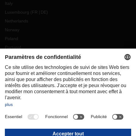
Italy
Luxembourg
(
FR
DE
)
Netherlands
Norway
Poland
Portugal
Romania
Slovakia
Spain
Sweden
Switzerland
(
DE
FR
)
Turkey
OCEANIA
Australia
New Zealand