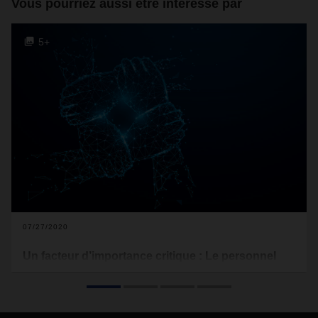
Vous pourriez aussi être intéressé par
5+
07/27/2020
Un facteur d’importance critique : Le personnel
logistique
Pendant les phases de confinement et de reprise
progressive de l’économie, l’importance cruciale de chaînes