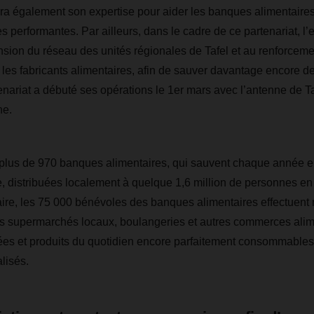
également son expertise pour aider les banques alimentaires
es performantes. Par ailleurs, dans le cadre de ce partenariat, l’
ension du réseau des unités régionales de Tafel et au renforcem
 les fabricants alimentaires, afin de sauver davantage encore d
enariat a débuté ses opérations le 1er mars avec l’antenne de Ta
ne.
 plus de 970 banques alimentaires, qui sauvent chaque année 
e, distribuées localement à quelque 1,6 million de personnes en 
faire, les 75 000 bénévoles des banques alimentaires effectuent
s supermarchés locaux, boulangeries et autres commerces alime
ées et produits du quotidien encore parfaitement consommables
lisés.