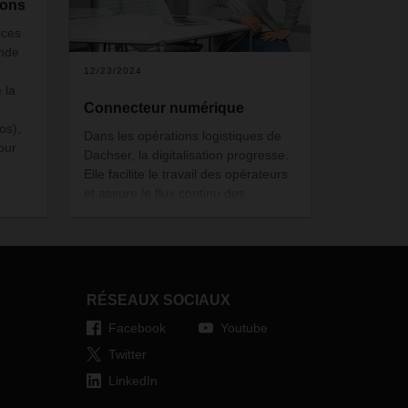
ions
ices
onde
12/23/2024
 la
Connecteur numérique
os),
Dans les opérations logistiques de
our
Dachser, la digitalisation progresse.
Elle facilite le travail des opérateurs
et assure le flux continu des
lement
marchandises. Jan Herzig a pour
 même
mission de remplacer les blocs-
6) et
notes par des tablettes.
tes
RÉSEAUX SOCIAUX
Facebook
Youtube
Twitter
LinkedIn