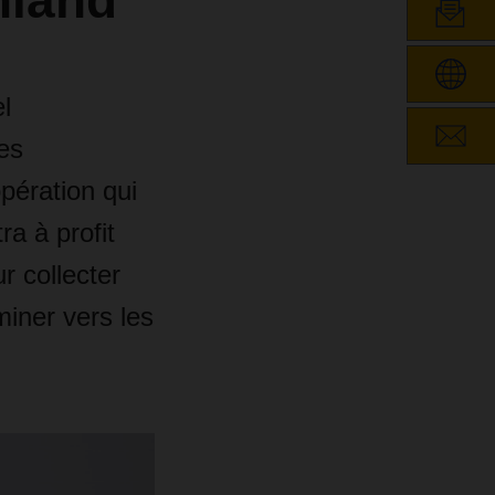
hland
l
es
pération qui
a à profit
r collecter
miner vers les