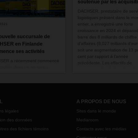
soutenue par les acquisit
DACHSER, prestataire de serv
logistiques présent dans le m
entier, a enregistré une forte
/2021
croissance en 2024 et dépassé
ouvelle succursale de
barre des 8 milliards de chiffre
d’affaires (8,027 milliards d’eur
HSER en Finlande
soit une augmentation de 13 p
ence ses activités
cent par rapport à l’année
SER a récemment commencé
précédente. Les effectifs de
ctivités dans un nouveau
l’entreprise familiale sont éga
nal logistique en Finlande. En
en nette hausse (+3 300), de
nt sa première installation de
que le nombre de ses sites (+5
bordement à Kerava, dans la
de ses emplacements de palet
n du grand Helsinki, le
(+720 000).
ataire logistique étend ses
L
A PROPOS DE NOUS
ces sur le marché finlandais.
ns légales
Sites dans le monde
tion des données
Mediaroom
res des fichiers témoins
Contacts avec les médias
Contactez nous