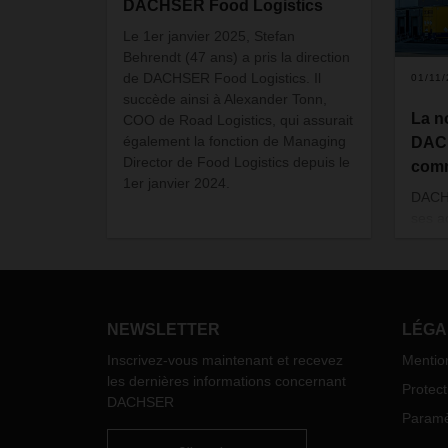
DACHSER Food Logistics
Le 1er janvier 2025, Stefan
Behrendt (47 ans) a pris la direction
de DACHSER Food Logistics. Il
01/11
succède ainsi à Alexander Tonn,
La n
COO de Road Logistics, qui assurait
également la fonction de Managing
DAC
Director de Food Logistics depuis le
comm
1er janvier 2024.
DACH
ses a
termi
ouvra
trans
régio
prest
NEWSLETTER
LÉGA
servi
Inscrivez-vous maintenant et recevez
Mentio
les dernières informations concernant
Protec
DACHSER
Paramèt