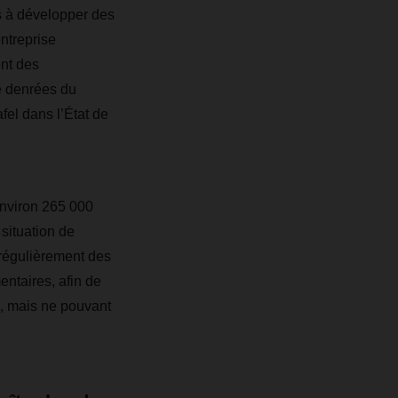
 à développer des
entreprise
ent des
e denrées du
fel dans l’État de
environ 265 000
situation de
 régulièrement des
ntaires, afin de
, mais ne pouvant