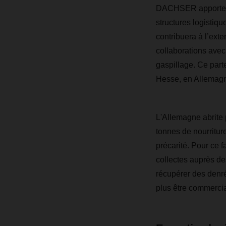
DACHSER apportera 
structures logistiqu
contribuera à l’ext
collaborations avec
gaspillage. Ce part
Hesse, en Allemag
L'Allemagne abrite
tonnes de nourritur
précarité. Pour ce 
collectes auprès de
récupérer des denr
plus être commercia