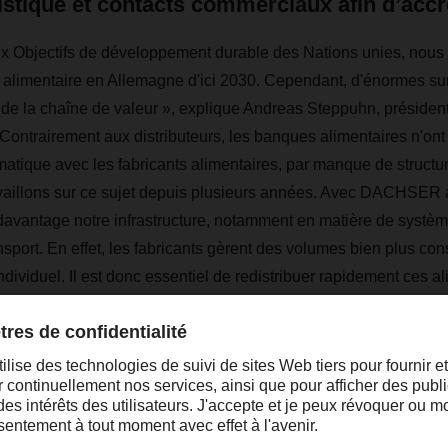
istique et contacts commerciaux afin d’accr
 Objectifs de développement durable des Nations unies, nous 
e alimentaire en Allemagne d'ici 2030. Cependant, d'énormes sur
 de la chaîne de valeur », explique Andreas Steppuhn, président
Contrairement aux distributeurs, les banques alimentaires n'on
matique avec les fabricants alimentaires, par manque de structur
vaillons sur ce sujet depuis plusieurs années. Avec DACHSER 
avantage notre infrastructure, notamment en matière de systèm
nsport. En effet, les fabricants gèrent des volumes bien plus c
dividuel. Il est donc essentiel de redistribuer rapidement ces al
es. »
e que s’inscrit la collaboration avec DACHSER. Avec 30 agence
ions par an, DACHSER Food Logistics compte parmi les principa
re sous température contrôlée en Allemagne. Grâce à ce partena