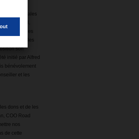
R avec les
ipes commerciales
ales de Tafel,
nement vers les
urer et gérer les
osition son
té initié par Alfred
ais bénévolement
seiller et les
les dons et de les
Tonn, COO Road
ettre nos
s de cette