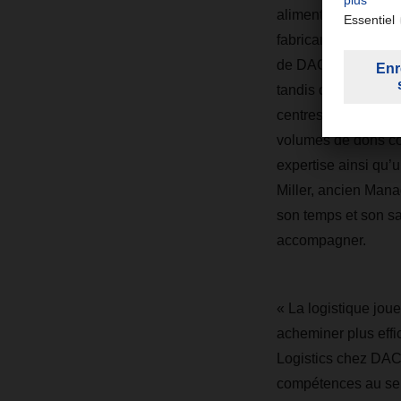
alimentaires pourro
fabricants alimenta
de DACHSER faciliter
tandis que DACHSER
centres de distribut
volumes de dons co
expertise ainsi qu’u
Miller, ancien Man
son temps et son sav
accompagner.
« La logistique joue
acheminer plus eff
Logistics chez DAC
compétences au serv