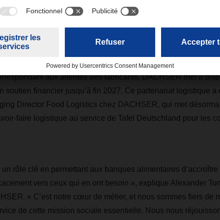
nt tirer parti des relations établies de longue date par DACHSE
ires ainsi que de ses processus logistiques éprouvés. Les équ
ont la mise en relation entre les fabricants et les unités région
 Food Logistics assurera la collecte des dons et leur achemi
ion des banques alimentaires. Afin d’aider ces dernières à struct
rrespondant aux attentes des fabricants, DACHSER met à disp
n soutien financier jusqu’à fin 2027. Ce partenariat logistique a é
aging Director Food Logistics chez DACHSER, qui met désorm
oir-faire logistique au service de Tafel Deutschland pour les con
 un rôle clé en permettant aux banques alimentaires d’accroître 
icacement vers ceux qui en ont besoin », explique Alexander 
HSER. « C’est notre cœur de métier, et nous sommes fiers de m
ice de cette mission sociale essentielle. Nous nous réjouisson