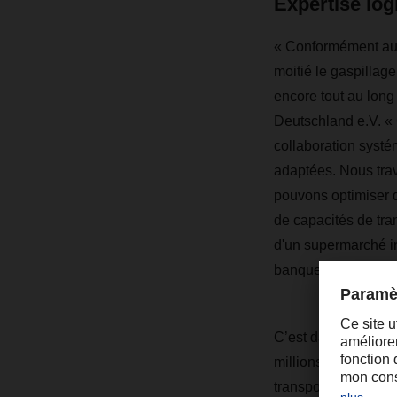
Expertise log
« Conformément aux
moitié le gaspillag
encore tout au long
Deutschland e.V. « 
collaboration systé
adaptées. Nous tra
pouvons optimiser d
de capacités de tra
d'un supermarché in
banques alimentair
C’est dans ce cadr
millions d’expédit
transport alimentai