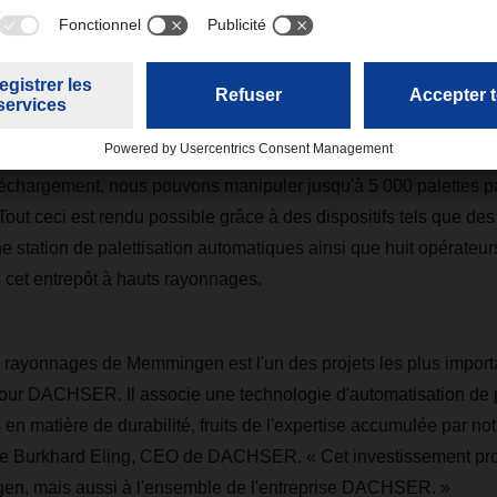
t a été conçu pour offrir des performances optimales afin de r
ents dans la région », explique Thomas Henkel, General Man
utomatisation et la durabilité sont au cœur de ce projet. Le stock
lettes, par exemple, sont entièrement automatisés. Grâce à 22 
chargement, nous pouvons manipuler jusqu'à 5 000 palettes par
 Tout ceci est rendu possible grâce à des dispositifs tels que de
 station de palettisation automatiques ainsi que huit opérateu
s cet entrepôt à hauts rayonnages.
s rayonnages de Memmingen est l'un des projets les plus import
our DACHSER. Il associe une technologie d'automatisation de p
en matière de durabilité, fruits de l'expertise accumulée par no
re Burkhard Eling, CEO de DACHSER. « Cet investissement pro
en, mais aussi à l'ensemble de l'entreprise DACHSER. »