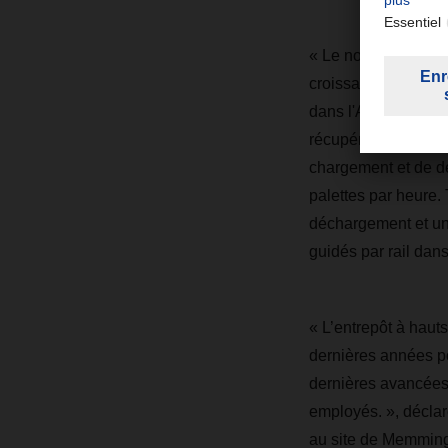
« Le nouvel entrepô
croissante des cli
dans l'Allgäu. « L'a
récupération des pa
chargement et de dé
palettes par heure.
déchargement et une
guidés par rail dan
« L’entrepôt à haut
dernières années p
dernières avancées 
employés. », décla
au site de Memming