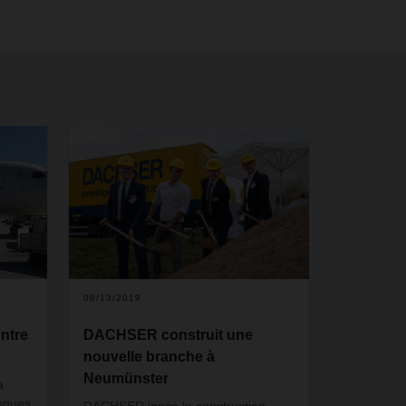
08/13/2019
ntre
DACHSER construit une
nouvelle branche à
Neumünster
a
asques