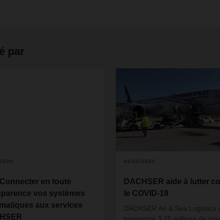
é par
/2020
04/08/2020
- Connecter en toute
DACHSER aide à lutter co
sparence vos systèmes
le COVID-19
rmatiques aux services
DACHSER Air & Sea Logistics 
HSER
transporté 3,25 millions de m