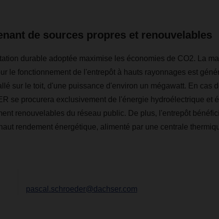
enant de sources propres et renouvelables
itation durable adoptée maximise les économies de CO2. La maj
our le fonctionnement de l'entrepôt à hauts rayonnages est gén
allé sur le toit, d'une puissance d'environ un mégawatt. En cas 
R se procurera exclusivement de l'énergie hydroélectrique et 
ent renouvelables du réseau public. De plus, l'entrepôt bénéfi
haut rendement énergétique, alimenté par une centrale thermiqu
pascal.schroeder@dachser.com