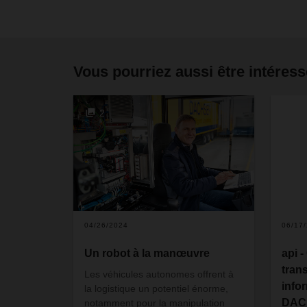
Vous pourriez aussi être intéress
2
04/26/2024
06/17
Un robot à la manœuvre
api 
tran
Les véhicules autonomes offrent à
info
la logistique un potentiel énorme,
DAC
notamment pour la manipulation