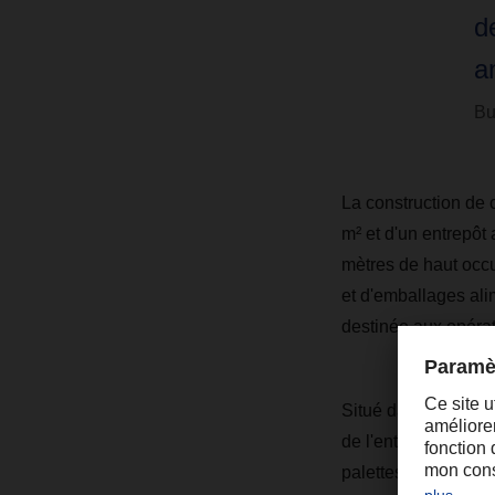
d
a
Bu
La construction de 
m² et d'un entrepôt
mètres de haut occu
et d'emballages al
destinée aux opérat
Situé dans la régio
de l'entreprise au m
palettes à Memmin