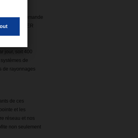
épondre à la demande
ager de DACHSER
age et la
portes de
 jour, soit 400
s systèmes de
rs de rayonnages
ants de ces
ointe et les
tre réseau et nos
fite non seulement