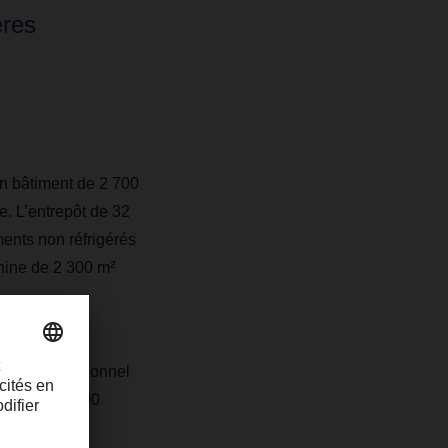
ères
un bâtiment de 2 700
e. L’entrepôt de 32
ments non réfrigérés
nine de 2 300 m²
d site opérationnel
plus de 200 000