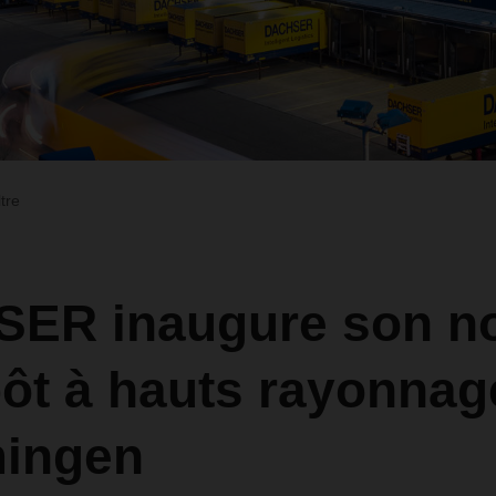
ltre
ER inaugure son n
ôt à hauts rayonnag
ingen