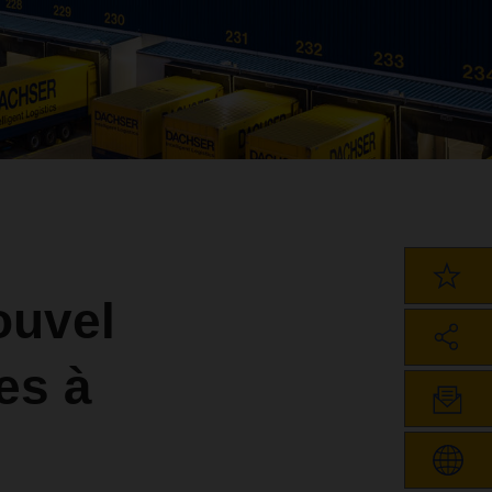
ouvel
es à