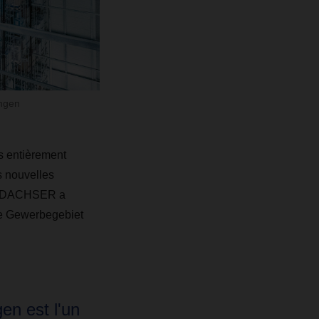
ngen
s entièrement
s nouvelles
is. DACHSER a
 de Gewerbegebiet
en est l'un