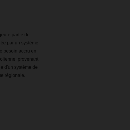
eure partie de
érée par un système
de besoin accru en
éolienne, provenant
cie d'un système de
e régionale.