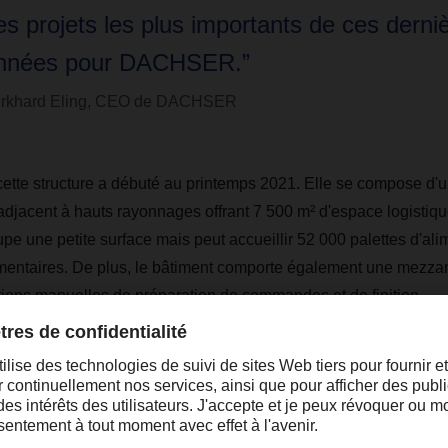
es projets les plus importants de ces derni
nnées pour DACHSER.”
rkhard Eling, CEO de DACHSER
cette structure a débuté au printemps 2021. Elle se compose d'
 adjacent à hauts rayonnages offrant 7 500 m² d'espace logistiqu
pe une petite surface mais peut accueillir 52 000 palettes d'ali
imentaires. De plus, le bâtiment comporte également une mezza
ions manuelles de préparation de commandes et de finition.
n de l'Allgäu, ce centre logistique de DACHSER est le plus gran
onde. Par ailleurs, il permet à l'entreprise familiale de stocker 
gen.