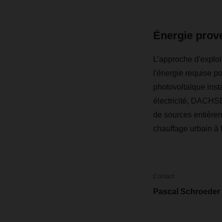
Énergie prov
L’approche d'explo
l'énergie requise p
photovoltaïque inst
électricité, DACHSE
de sources entièrem
chauffage urbain à 
Contact
Pascal Schroeder