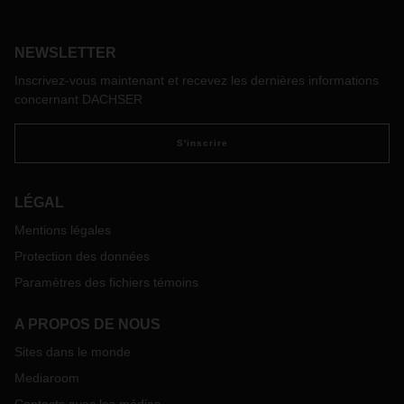
remplacer le diesel ? Ou des sources d'énergie
complètement différentes entreront-elles en jeu ? Chez
NEWSLETTER
DACHSER, des spécialistes de la logistique étudient les
technologies de conduite alternatives et leur application
Inscrivez-vous maintenant et recevez les dernières informations
pratique dans le réseau logistique.
concernant DACHSER
S'inscrire
LÉGAL
Mentions légales
Protection des données
Paramètres des fichiers témoins
A PROPOS DE NOUS
Sites dans le monde
Mediaroom