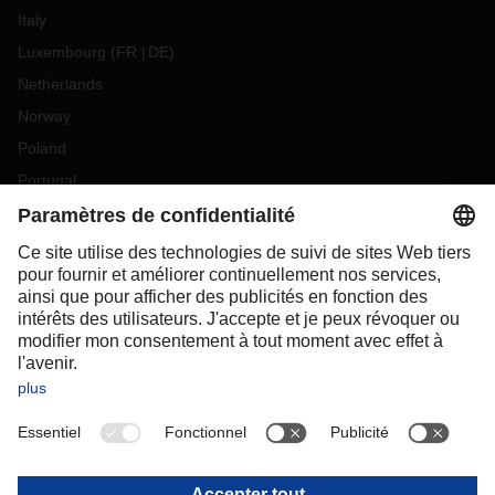
Italy
Luxembourg
(
FR
DE
)
Netherlands
Norway
Poland
Portugal
Romania
Slovakia
Spain
Sweden
Switzerland
(
DE
FR
)
Turkey
OCEANIA
Australia