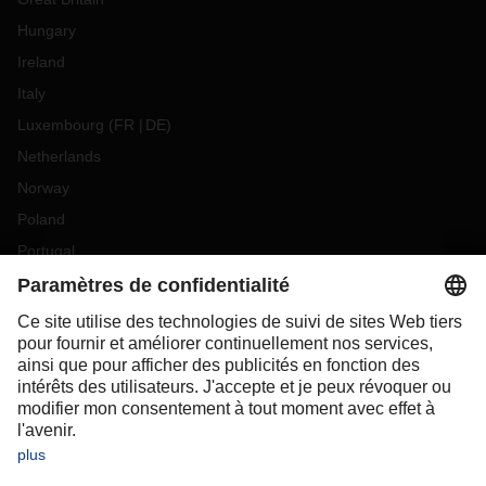
Hungary
Ireland
Italy
Luxembourg
(
FR
DE
)
Netherlands
Norway
Poland
Portugal
Romania
Slovakia
Spain
Sweden
Switzerland
(
DE
FR
)
Turkey