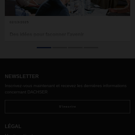
02/13/2025
Des idées pour façonner l’avenir
En 2014, DACHSER a lancé son programme stratégique
Idea2net, convaincu que l’implication de tous les
collaborateurs dans le processus d’innovation profiterait à
l’entreprise, à ses clients et à ses collaborateurs. Au cours
de ses dix ans d’existence, Idea2net a souvent dépassé les
attentes et continue d’avoir un impact profond sur les
NEWSLETTER
opérations logistiques.
Inscrivez-vous maintenant et recevez les dernières informations
concernant DACHSER
S'inscrire
LÉGAL