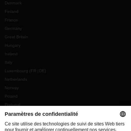
Denmark
Finland
France
Germany
Great Britain
Hungary
Ireland
Italy
Luxembourg
(
FR
DE
)
Netherlands
Norway
Poland
Portugal
Romania
Slovakia
Spain