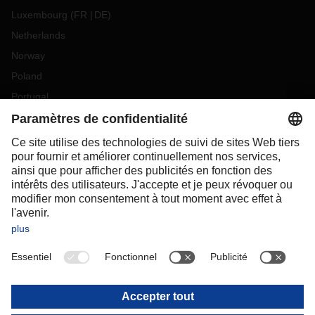
Luxembourg
(
FR
DE
)
Netherlands
Norway
Poland
Portugal
Romania
Slovakia
Spain
Sweden
Switzerland
(
DE
FR
)
Turkey
OCEANIA
Australia
New Zealand