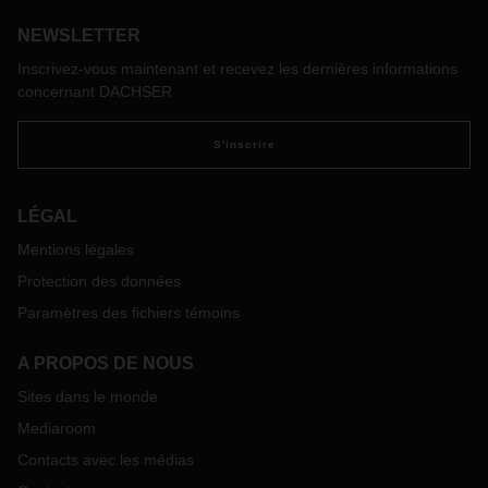
procédures efficaces et à une interaction harmonieuse et
NEWSLETTER
responsable les uns avec les autres, constituent la force de
réseau.
Inscrivez-vous maintenant et recevez les dernières informations
concernant DACHSER
S'inscrire
LÉGAL
Mentions légales
Protection des données
Paramètres des fichiers témoins
A PROPOS DE NOUS
Sites dans le monde
Mediaroom
Contacts avec les médias