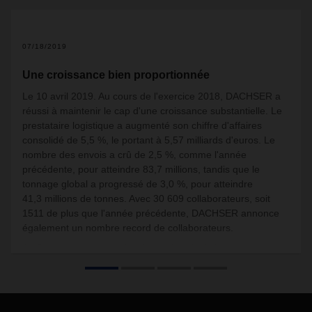
2
07/18/2019
Une croissance bien proportionnée
Le 10 avril 2019. Au cours de l'exercice 2018, DACHSER a
réussi à maintenir le cap d'une croissance substantielle. Le
prestataire logistique a augmenté son chiffre d'affaires
consolidé de 5,5 %, le portant à 5,57 milliards d'euros. Le
nombre des envois a crû de 2,5 %, comme l'année
précédente, pour atteindre 83,7 millions, tandis que le
tonnage global a progressé de 3,0 %, pour atteindre
41,3 millions de tonnes. Avec 30 609 collaborateurs, soit
1511 de plus que l'année précédente, DACHSER annonce
également un nombre record de collaborateurs.
Au Benelux, le prestataire de services logistiques a
augmenté son chiffre d’affaires brut de 9,9% à 305,8 millions
d'euros. Le nombre de missions a augmenté de 5,0% à 3,0
millions; le tonnage a augmenté à 1,3 million de tonnes. Les
838 professionnels de la logistique, associés à des