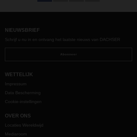
DACHSER en Terre des hommes bezochten vijf jonge
mensen uit Zambia Duitsland in juli. Ze werkten samen met
jonge DACHSER-medewerkers om urgente onderwerpen
aan te pakken: omgaan met afval, de natuurlijke wereld
beschermen en het bewustzijn in hun gezin en
NIEUWSBRIEF
werkomgeving vergroten. Het project wordt ondersteund
Schrijf u nu in en ontvang het laatste nieuws van DACHSER
door het Duitse federale ministerie voor economische
samenwerking en ontwikkeling.
Abonneer
WETTELIJK
Impressum
Data Bescherming
Cookie-instellingen
OVER ONS
Locaties Wereldwijd
Mediaroom