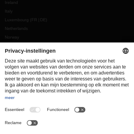
Ireland
Italy
Luxembourg
(
FR
DE
)
Netherlands
Norway
Poland
Portugal
Romania
Slovakia
Spain
Sweden
Switzerland
(
DE
FR
)
Turkey
OCEANIA
Australia