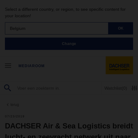
Select a different country, or region, to see specific content for
your location!
Belgium
OK
Change
MEDIAROOM
Watchlist
(0)
terug
07/23/2019
DACHSER Air & Sea Logistics breidt
lucht- en zeevracht netwerk uit naar