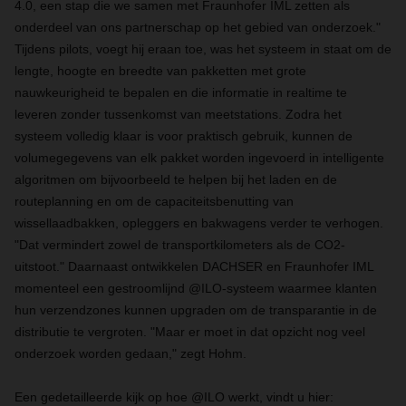
4.0, een stap die we samen met Fraunhofer IML zetten als
onderdeel van ons partnerschap op het gebied van onderzoek."
Tijdens pilots, voegt hij eraan toe, was het systeem in staat om de
lengte, hoogte en breedte van pakketten met grote
nauwkeurigheid te bepalen en die informatie in realtime te
leveren zonder tussenkomst van meetstations. Zodra het
systeem volledig klaar is voor praktisch gebruik, kunnen de
volumegegevens van elk pakket worden ingevoerd in intelligente
algoritmen om bijvoorbeeld te helpen bij het laden en de
routeplanning en om de capaciteitsbenutting van
wissellaadbakken, opleggers en bakwagens verder te verhogen.
"Dat vermindert zowel de transportkilometers als de CO2-
uitstoot." Daarnaast ontwikkelen DACHSER en Fraunhofer IML
momenteel een gestroomlijnd @ILO-systeem waarmee klanten
hun verzendzones kunnen upgraden om de transparantie in de
distributie te vergroten. "Maar er moet in dat opzicht nog veel
onderzoek worden gedaan," zegt Hohm.
Een gedetailleerde kijk op hoe @ILO werkt, vindt u hier: