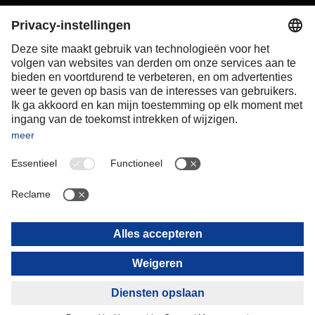
Poland
Portugal
Romania
Slovakia
Spain
Sweden
Switzerland
(
DE
FR
)
Turkey
OCEANIA
Australia
New Zealand