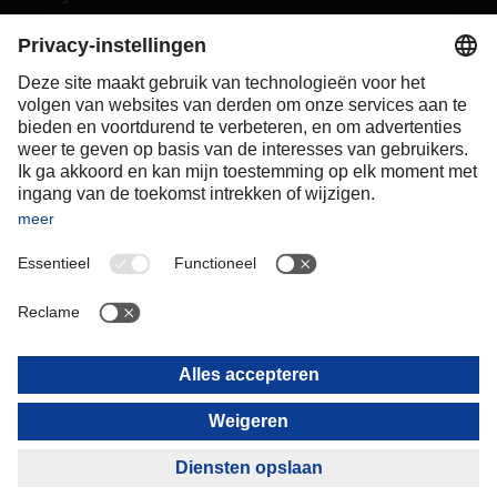
Poland
Portugal
Romania
Slovakia
Spain
Sweden
Switzerland
(
DE
FR
)
Turkey
OCEANIA
Australia
New Zealand