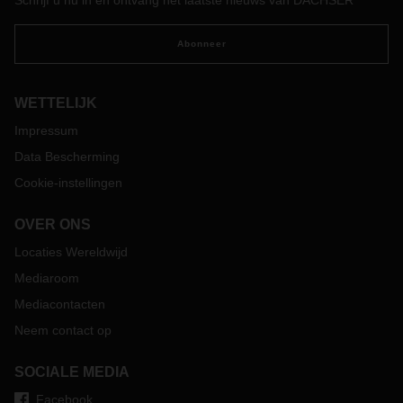
Schrijf u nu in en ontvang het laatste nieuws van DACHSER
Abonneer
WETTELIJK
Impressum
Data Bescherming
Cookie-instellingen
OVER ONS
Locaties Wereldwijd
Mediaroom
Mediacontacten
Neem contact op
SOCIALE MEDIA
Facebook