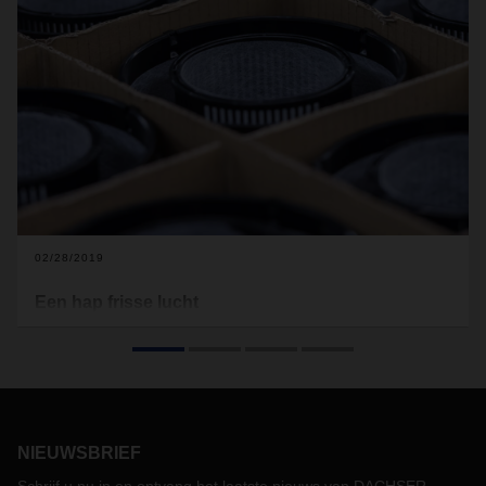
02/28/2019
Een hap frisse lucht
Overal is behoefte aan schone lucht. Camfil levert slimme
filteroplossingen om een optimale binnenluchtkwaliteit te
bereiken. En als het gaat om het bereiken van flexibiliteit in
het warehouse en het optimaliseren van datacommunicatie,
heeft DACHSER de antwoorden.
NIEUWSBRIEF