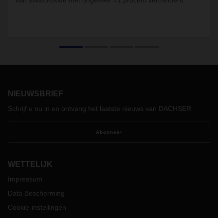
van stikstofoxide met ongeveer 41 procent verminderd.
NIEUWSBRIEF
Schrijf u nu in en ontvang het laatste nieuws van DACHSER
Abonneer
WETTELIJK
Impressum
Data Bescherming
Cookie-instellingen