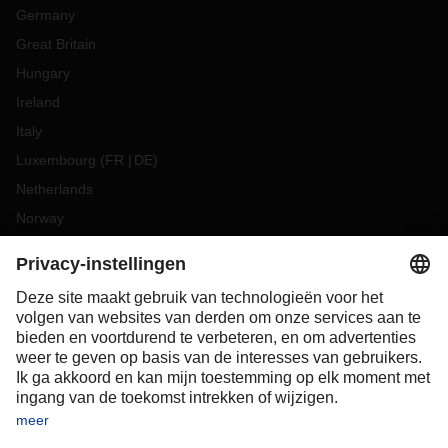
Germany
Great Britain
Hungary
Ireland
Italy
Luxembourg
(
FR
DE
)
Netherlands
Norway
Poland
Portugal
Romania
Slovakia
Spain
Sweden
Switzerland
(
DE
FR
)