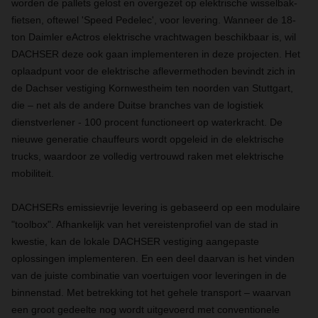
worden de pallets gelost en overgezet op elektrische wisselbak-
fietsen, oftewel 'Speed Pedelec', voor levering. Wanneer de 18-
ton Daimler eActros elektrische vrachtwagen beschikbaar is, wil
DACHSER deze ook gaan implementeren in deze projecten. Het
oplaadpunt voor de elektrische aflevermethoden bevindt zich in
de Dachser vestiging Kornwestheim ten noorden van Stuttgart,
die – net als de andere Duitse branches van de logistiek
dienstverlener - 100 procent functioneert op waterkracht. De
nieuwe generatie chauffeurs wordt opgeleid in de elektrische
trucks, waardoor ze volledig vertrouwd raken met elektrische
mobiliteit.
DACHSERs emissievrije levering is gebaseerd op een modulaire
"toolbox". Afhankelijk van het vereistenprofiel van de stad in
kwestie, kan de lokale DACHSER vestiging aangepaste
oplossingen implementeren. En een deel daarvan is het vinden
van de juiste combinatie van voertuigen voor leveringen in de
binnenstad. Met betrekking tot het gehele transport – waarvan
een groot gedeelte nog wordt uitgevoerd met conventionele