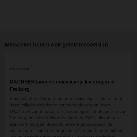
Misschien bent u ook geïnteresseerd in
10/12/2020
DACHSER lanceert emissievrije leveringen in
Freiburg
Fuso eCanters, StreetScooters en wisselbak-fietsen – met
deze volledig elektrische vervoersoplossingen levert
DACHSER vanaf heden al zijn zendingen in het centrum van
Freiburg emissievrij. Hiermee wordt de CO2- uitstoot per
transport met gemiddeld 26 procent gereduceerd, de
uitstoot van fijnstof met ongeveer 47 procent en de uitstoot