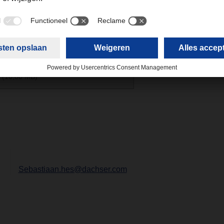
vorige edities van het DACHSER magazine?
Klik hier
voor een 
R magazine 01/22 - Engels
(10,80 MB)
Sebastiaan.hes@dachser.com