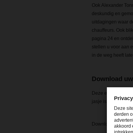
Ook Alexander Tonn,
deskundig en gemoti
uitdagingen waar de
chauffeurs. Ook blik
pagina 24 en ontde
stellen u voor aan e
in de weg heeft lat
Download uw
Deze en vele andere
jasje is gestoken.
Download hier de P