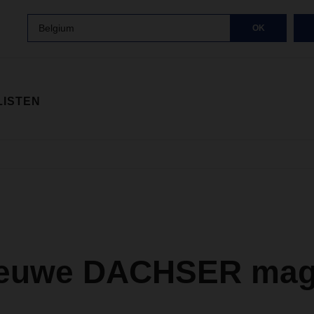
Belgium
OK
LISTEN
ieuwe DACHSER mag