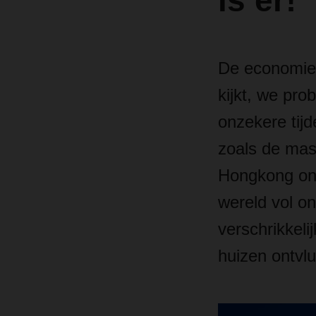
is er!
De economie,
kijkt, we pro
onzekere tij
zoals de mass
Hongkong onl
wereld vol on
verschrikkeli
huizen ontvl