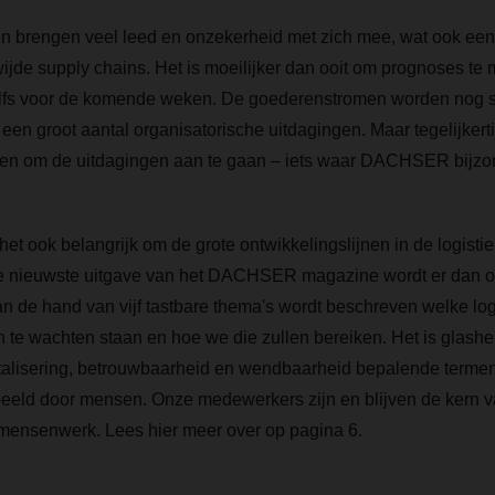
n brengen veel leed en onzekerheid met zich mee, wat ook ee
ijde supply chains. Het is moeilijker dan ooit om prognoses te
elfs voor de komende weken. De goederenstromen worden nog 
en groot aantal organisatorische uitdagingen. Maar tegelijkertij
gen om de uitdagingen aan te gaan – iets waar DACHSER bijzon
 ook belangrijk om de grote ontwikkelingslijnen in de logisti
de nieuwste uitgave van het DACHSER magazine wordt er dan 
an de hand van vijf tastbare thema's wordt beschreven welke log
n te wachten staan en hoe we die zullen bereiken. Het is glashe
talisering, betrouwbaarheid en wendbaarheid bepalende termen
eeld door mensen. Onze medewerkers zijn en blijven de kern va
 mensenwerk. Lees hier meer over op pagina 6.