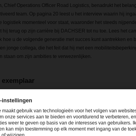
 Chief Operations Officer Road Logistics, benadrukt het belan
veerd team. Op pagina 20 leest u het interview waarin hij inga
 logistiek momenteel voor staat, waaronder het steeds nijpende
t hij terug op zijn carrière bij DACHSER tot nu toe. Lees het carr
k hoe u de volgende generatie met succes kunt aantrekken en
en jonge collega, die het feit dat hij met een mobiliteitsbeperkin
en staan om zijn ambities te verwezenlijken.
 exemplaar
 verhalen vindt u in dit nummer van het magazine, dat overigen
DF-versie van het DACHSER magazine, wij wensen u veel lees