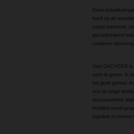
Deze ontwikkelinge
heeft op de wereldw
nabije toekomst, z
geconfronteerd met e
creatieve oplossin
Voor DACHSER is het
vorm te geven. In 
het grote geheel. A
ons op lange termij
duurzaamheid, digi
hoofdrol wordt gesp
logistiek is immers