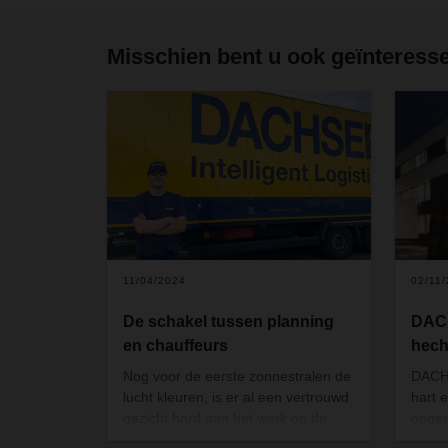
Misschien bent u ook geïnteresse
11/04/2024
02/11
De schakel tussen planning
DACH
en chauffeurs
hech
Nog voor de eerste zonnestralen de
DACHS
lucht kleuren, is er al een vertrouwd
hart e
gezicht hard aan het werk op de
opger
afdeling Planning van de DACHSER-
voele