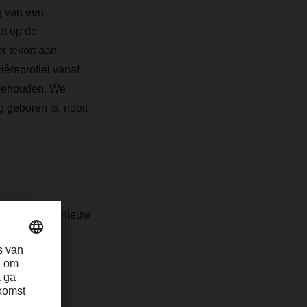
g van een
at op de
r tekort aan
ièreprofiel vanaf
 behouden. We
g geboren is, nooit
s in een fris nieuw
plezier.