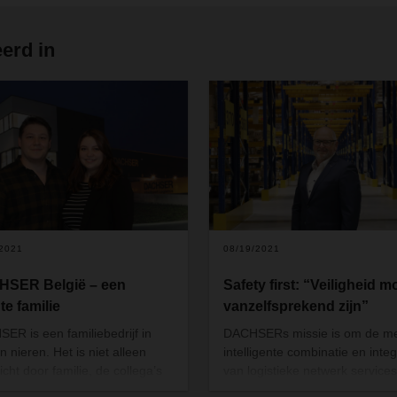
erd in
/2021
08/19/2021
SER België – een
Safety first: “Veiligheid m
te familie
vanzelfsprekend zijn”
ER is een familiebedrijf in
DACHSERs missie is om de m
n nieren. Het is niet alleen
intelligente combinatie en integ
icht door familie, de collega’s
van logistieke netwerk services
n onderling ook een
creëren. Veiligheid is hierbij he