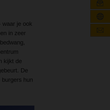
 waar je ook
en in zeer
n bedwang,
centrum
 kijkt de
gebeurt. De
ze burgers hun