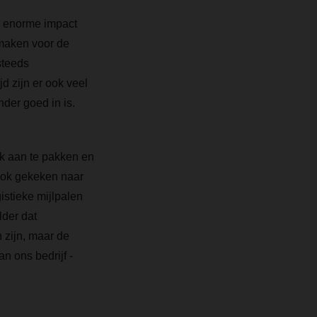
n enorme impact
 maken voor de
steeds
d zijn er ook veel
der goed in is.
ek aan te pakken en
ook gekeken naar
istieke mijlpalen
lder dat
 zijn, maar de
n ons bedrijf -