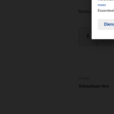
Benieuwd naar de 
DACHSE
PDF 
Contact
Sebastiaan Hes