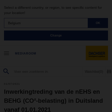
Select a different country, or region, to see specific content for
your location!
Belgium
OK
Change
MEDIAROOM
Watchlist
(0)
01/07/2021
Inwerkingtreding van de nEHS en
BEHG (CO²-belasting) in Duitsland
vanaf 01.01.2021