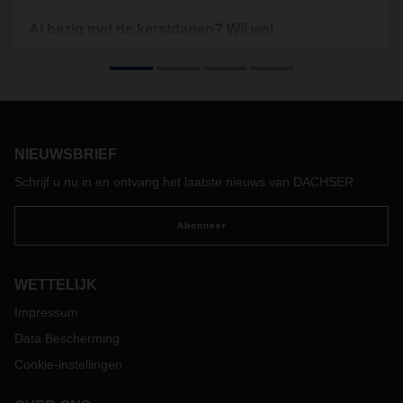
Al bezig met de kerstdagen? Wij wel.
Terwijl veel mensen in de zomer genieten van hun
welverdiende vakantie, wordt er achter de schermen hard
gewerkt aan een van de drukste periodes van het jaar. Voor
logistieke dienstverleners begint de voorbereiding op de
feestdagen niet in november of december, maar al maanden
eerder. En dat geldt niet alleen voor de feestdagen. Ook
NIEUWSBRIEF
andere seizoenspieken vragen om een tijdige en doordachte
Schrijf u nu in en ontvang het laatste nieuws van DACHSER
aanpak.
Abonneer
WETTELIJK
Impressum
Data Bescherming
Cookie-instellingen