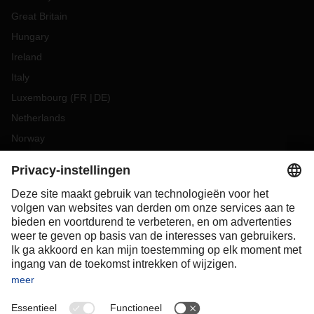
Great Britain
Hungary
Ireland
Italy
Luxembourg
(
FR
DE
)
Netherlands
Norway
Poland
Portugal
Romania
Slovakia
Spain
Sweden
Switzerland
(
DE
FR
)
Turkey