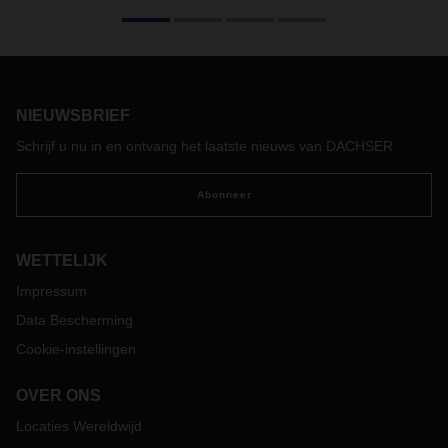
Het Zweedse logistiek bedrijf van levensmiddelen, Bring
Frigo, is een nieuwe partner in het European Food Network
geworden. Met het bedrijf, dat nog nauwere verbindingen
biedt met Zweden, Noorwegen en Finland, profiteren
klanten van efficiënte processen en uniforme
kwaliteitsnormen.
NIEUWSBRIEF
Schrijf u nu in en ontvang het laatste nieuws van DACHSER
Abonneer
WETTELIJK
Impressum
Data Bescherming
Cookie-instellingen
OVER ONS
Locaties Wereldwijd