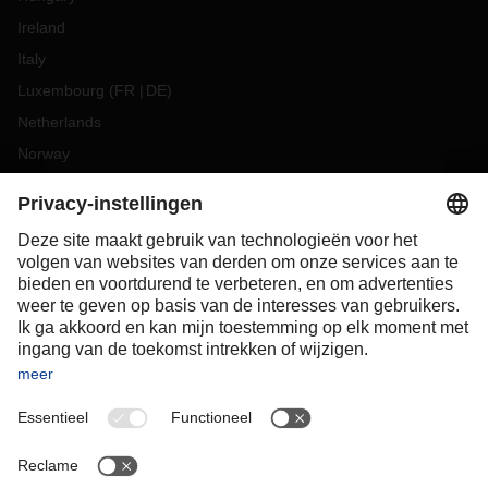
Ireland
Italy
Luxembourg
(
FR
DE
)
Netherlands
Norway
Poland
Portugal
Romania
Slovakia
Spain
Sweden
Switzerland
(
DE
FR
)
Turkey
OCEANIA