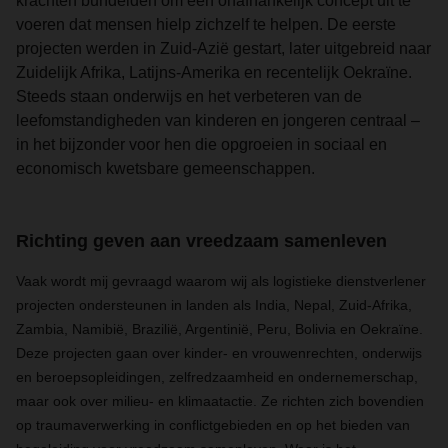
krachten bundelden om een onafhankelijk concept uit te
voeren dat mensen hielp zichzelf te helpen. De eerste
projecten werden in Zuid-Azië gestart, later uitgebreid naar
Zuidelijk Afrika, Latijns-Amerika en recentelijk Oekraïne.
Steeds staan onderwijs en het verbeteren van de
leefomstandigheden van kinderen en jongeren centraal –
in het bijzonder voor hen die opgroeien in sociaal en
economisch kwetsbare gemeenschappen.
Richting geven aan vreedzaam samenleven
Vaak wordt mij gevraagd waarom wij als logistieke dienstverlener
projecten ondersteunen in landen als India, Nepal, Zuid-Afrika,
Zambia, Namibië, Brazilië, Argentinië, Peru, Bolivia en Oekraïne.
Deze projecten gaan over kinder- en vrouwenrechten, onderwijs
en beroepsopleidingen, zelfredzaamheid en ondernemerschap,
maar ook over milieu- en klimaatactie. Ze richten zich bovendien
op traumaverwerking in conflictgebieden en op het bieden van