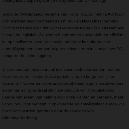
belangrijke stappen gezet op het gebied van E – Ecology.
Sinds de VN-klimaatconferentie van Parijs in 2015 heeft DACHSER
zich expliciet gecommitteerd aan milieu- en klimaatbescherming.
Concreet betekent dit dat wij het voortouw nemen in duurzaamheid
binnen de logistiek. We zetten hulpbronnen doelgericht en efficiënt
in, optimaliseren onze processen, onderzoeken alternatieve
aandrijfsystemen voor voertuigen en investeren in innovatieve CO₂-
besparende technologieën.
Onze duurzaamheidsaanpak is onlosmakelijk verbonden met ons
karakter als familiebedrijf, dat gericht is op de lange termijn en
waarin G – Governance verantwoordelijkheid jegens medewerkers
en samenleving centraal stelt. De reductie van CO₂-uitstoot is
daarbij niet alleen van belang voor onze klanten en partners, maar
vooral ook voor mensen in opkomende en ontwikkelingslanden, die
het hardst worden getroffen door de gevolgen van
klimaatverandering.