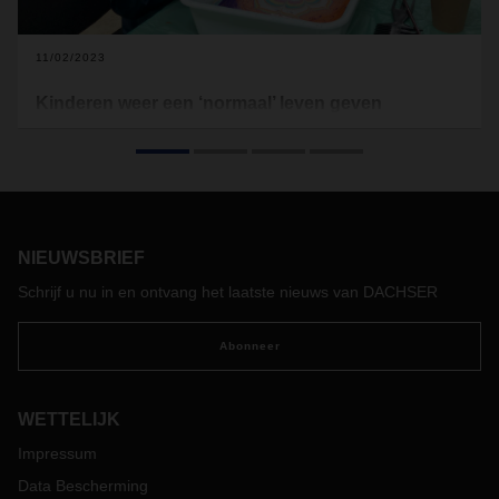
11/02/2023
Kinderen weer een ‘normaal’ leven geven
In Oekraïne bieden Terre des Hommes en DACHSER
psychosociale ondersteuning aan kinderen, jongeren en hun
families in een langlopend project. Joshua Hofert, Director of
Communications bij Terre des Hommes Deutschland e.V.,
bezocht het project een paar weken geleden zelf en geeft
ons zijn indrukken in een interview.
NIEUWSBRIEF
Schrijf u nu in en ontvang het laatste nieuws van DACHSER
Abonneer
WETTELIJK
Impressum
Data Bescherming