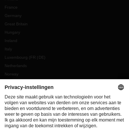
France
Germany
Great Britain
Hungary
Ireland
Italy
Luxembourg
(
FR
DE
)
Netherlands
Norway
Poland
Portugal
Romania
Slovakia
Spain
Sweden