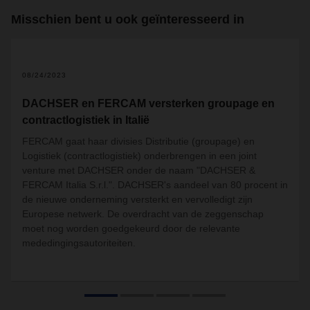
Misschien bent u ook geïnteresseerd in
2
08/24/2023
DACHSER en FERCAM versterken groupage en
contractlogistiek in Italië
FERCAM gaat haar divisies Distributie (groupage) en
Logistiek (contractlogistiek) onderbrengen in een joint
venture met DACHSER onder de naam "DACHSER &
FERCAM Italia S.r.l.". DACHSER's aandeel van 80 procent in
de nieuwe onderneming versterkt en vervolledigt zijn
Europese netwerk. De overdracht van de zeggenschap
moet nog worden goedgekeurd door de relevante
mededingingsautoriteiten.