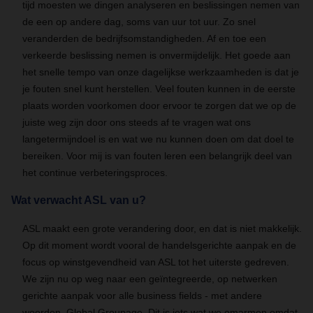
tijd moesten we dingen analyseren en beslissingen nemen van
de een op andere dag, soms van uur tot uur. Zo snel
veranderden de bedrijfsomstandigheden. Af en toe een
verkeerde beslissing nemen is onvermijdelijk. Het goede aan
het snelle tempo van onze dagelijkse werkzaamheden is dat je
je fouten snel kunt herstellen. Veel fouten kunnen in de eerste
plaats worden voorkomen door ervoor te zorgen dat we op de
juiste weg zijn door ons steeds af te vragen wat ons
langetermijndoel is en wat we nu kunnen doen om dat doel te
bereiken. Voor mij is van fouten leren een belangrijk deel van
het continue verbeteringsproces.
Wat verwacht ASL van u?
ASL maakt een grote verandering door, en dat is niet makkelijk.
Op dit moment wordt vooral de handelsgerichte aanpak en de
focus op winstgevendheid van ASL tot het uiterste gedreven.
We zijn nu op weg naar een geïntegreerde, op netwerken
gerichte aanpak voor alle business fields - met andere
woorden, Global Groupage. Dit is iets wat we omarmen omdat