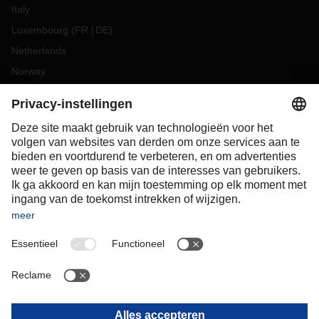
Italy
Luxembourg
(
FR
DE
)
Netherlands
Norway
Poland
Portugal
Romania
Slovakia
Spain
Sweden
Switzerland
(
DE
FR
)
Turkey
OCEANIA
Australia
New Zealand