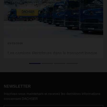
03/25/2026
Les camions électriques dans le transport longue
distance – un premier bilan
Les camions électriques prouvent de plus en plus leur
efficacité sur les longues distances. Alexander Tonn, COO
Road Logistics chez DACHSER, fait le point sur la situation :
des performances impressionnantes en termes
NEWSLETTER
d’autonomie, des défis encore présents, des enjeux
économiques, et une acceptation croissante de la part des
Inscrivez-vous maintenant et recevez les dernières informations
conducteurs, des clients et des partenaires.
concernant DACHSER