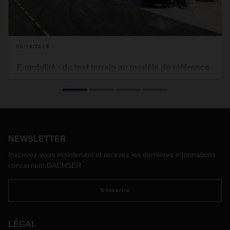
06/04/2026
E-mobilité : du test terrain au modèle de référence
En matière de mobilité électrique dans la logistique,
DACHSER figure parmi les pionniers en Europe. Sur trois
sites dédiés — Freiburg, Malsch près de Karlsruhe et
Hambourg — le prestataire logistique mène depuis trois ans
des recherches sur les technologies de propulsion non
fossiles et les exigences qu'elles imposent à l'infrastructure
NEWSLETTER
de recharge. Une visite à Hambourg offre un premier aperçu
Inscrivez-vous maintenant et recevez les dernières informations
d'un projet qui dessine les contours de demain.
concernant DACHSER
S'inscrire
LÉGAL