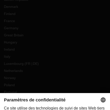
Denmark
Finland
France
Germany
Great Britain
Hungary
Ireland
Italy
Luxembourg
(
FR
DE
)
Netherlands
Norway
Poland
Portugal
Romania
Slovakia