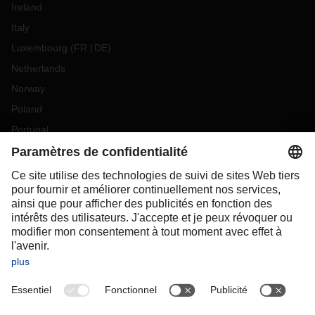
Ireland
Italy
Luxembourg
(
FR
DE
)
Netherlands
Norway
Poland
Portugal
Romania
Slovakia
Spain
Sweden
Switzerland
(
DE
FR
)
Turkey
OCEANIA
Australia