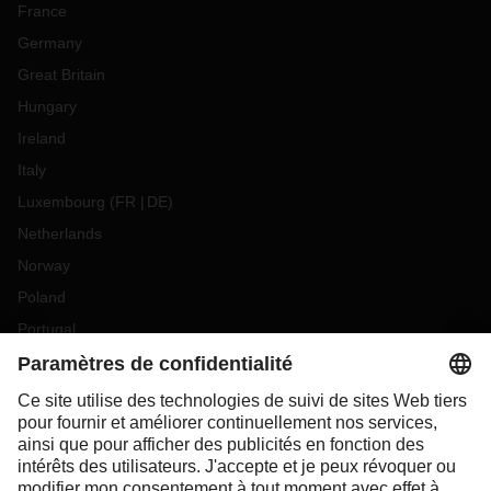
France
Germany
Great Britain
Hungary
Ireland
Italy
Luxembourg
(
FR
DE
)
Netherlands
Norway
Poland
Portugal
Romania
Slovakia
Spain
Sweden
Switzerland
(
DE
FR
)