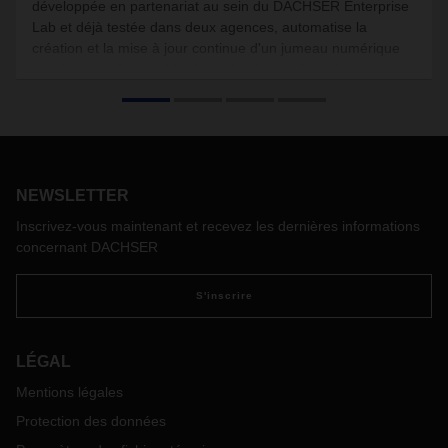
développée en partenariat au sein du DACHSER Enterprise
Lab et déjà testée dans deux agences, automatise la
création et la mise à jour continue d'un jumeau numérique
représentant l'ensemble des colis, des actifs et des
processus au sein d'un terminal de transit. Elle permet aux
employés d'accéder facilement à ces informations, que ce
soit sur des appareils mobiles ou des écrans.
NEWSLETTER
Inscrivez-vous maintenant et recevez les dernières informations
concernant DACHSER
S'inscrire
LÉGAL
Mentions légales
Protection des données