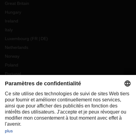
Great Britain
Hungary
Ireland
Italy
Luxembourg
(
FR
DE
)
Netherlands
Norway
Poland
Portugal
Romania
Slovakia
Spain
Sweden
Switzerland
(
DE
FR
)
Turkey