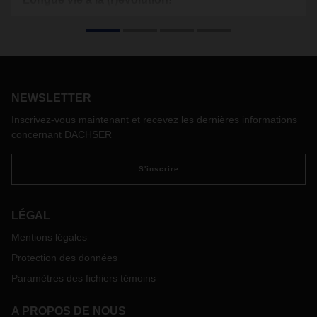
Comment DACHSER convertit-elle l'innovation en un moteur
de renouveau constant ? Découvrez dans cet article les
perspectives et les prévisions du CEO Burkhard Eling.
NEWSLETTER
Inscrivez-vous maintenant et recevez les dernières informations
concernant DACHSER
S'inscrire
LÉGAL
Mentions légales
Protection des données
Paramètres des fichiers témoins
A PROPOS DE NOUS