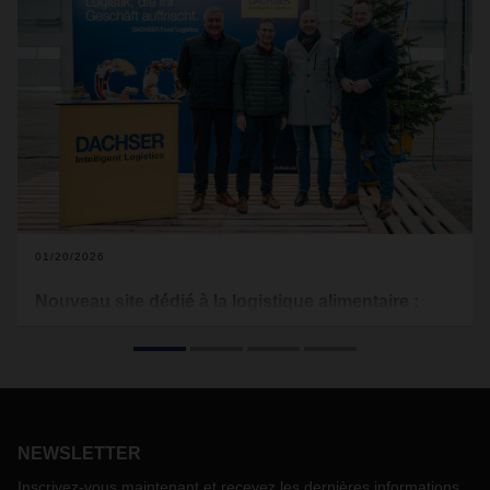
01/20/2026
Nouveau site dédié à la logistique alimentaire :
DACHSER étend son centre logistique de
Fribourg
DACHSER ouvre un nouveau bâtiment dédié à la logistique
alimentaire dans le sud-ouest de l'Allemagne. Le centre
logistique actuel consacré aux produits industriels et de
NEWSLETTER
consommation, situé dans la zone industrielle de Breisgau,
près de Fribourg, va être agrandi. Les travaux ont débuté en
Inscrivez-vous maintenant et recevez les dernières informations