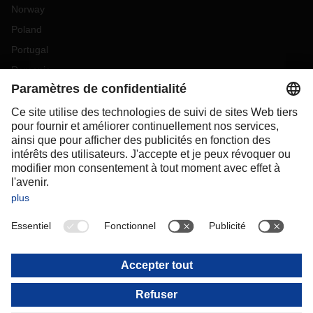
Norway
Poland
Portugal
Romania
Slovakia
Spain
Sweden
Switzerland
(
DE
FR
)
Turkey
OCEANIA
Australia
New Zealand