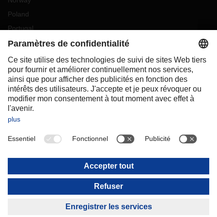
Norway
Poland
Portugal
Romania
Slovakia
Spain
Sweden
Switzerland
(
DE
FR
)
Turkey
OCEANIA
Australia
New Zealand