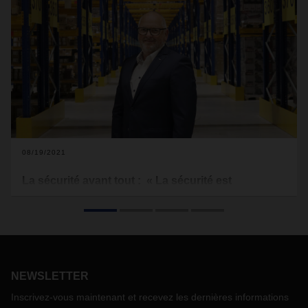
08/19/2021
La sécurité avant tout : « La sécurité est
évidente »
La mission de DACHSER est de créer la combinaison et
l'intégration les plus intelligentes de services de réseaux
logistiques. La sécurité est très importante à cet égard.
Ferry Sackers, Business Development Manager Benelux,
NEWSLETTER
également responsable de la sécurité dans le Benelux,
explique comment cela est mis en pratique chez DACHSER.
Inscrivez-vous maintenant et recevez les dernières informations