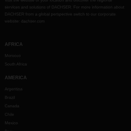
Visit the website of your location and discover the regional
services and solutions of DACHSER. For more information about
DACHSER from a global perspective switch to our corporate
website:
dachser.com
AFRICA
Morocco
South Africa
AMERICA
Argentina
Brazil
Canada
Chile
Mexico