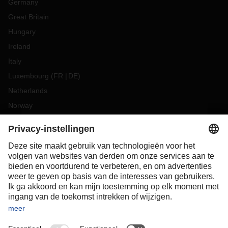
Germany
Great Britain
Hungary
Ireland
Italy
Luxembourg
(
FR
DE
)
Netherlands
Norway
Poland
Portugal
Romania
Slovakia
Spain
Sweden
Switzerland
(
DE
FR
)
Turkey