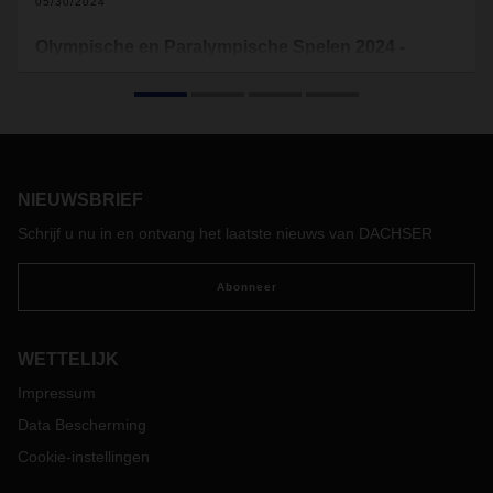
05/30/2024
Olympische en Paralympische Spelen 2024 -
Belangrijke data en impact voor supply chains
Frankrijk bereidt zich voor om deze zomer in Parijs en
verschillende andere Franse steden twee van 's werelds
grootste sportevenementen te organiseren. De Olympische
Zomerspelen en Paralympische Spelen vinden voornamelijk
plaats in de hoofdstad van 26 juli tot 8 september.
NIEUWSBRIEF
Schrijf u nu in en ontvang het laatste nieuws van DACHSER
Abonneer
WETTELIJK
Impressum
Data Bescherming
Cookie-instellingen