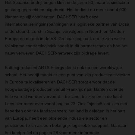
Het Spaanse bedrijf begon klein in de jaren 80, maar is sindsdien
gestaag gegroeid en uitgebreid. Het bedient nu meer dan 4.000
klanten op vijf continenten. DACHSER heeft deze
internationaliseringsinspanningen als logistieke partner van Dicsa
ondersteund. Eerst in Spanje, vervolgens in Noord- en Midden-
Europa en nu ook in de VS. Ga naar pagina 4 om te zien welke
rol slimme contractlogistiek speelt in dit partnerschap en hoe het
nauw verweven DACHSER-netwerk zijn bijdrage levert.
Batterijproducent ARTS Energy denkt ook op een wereldwijde
schaal. Het bedrijf maakt er een punt van zijn productieactiviteiten
in Europa te lokaliseren en DACHSER zorgt ervoor dat de
hoogwaardige producten vanuit Frankrijk naar klanten over de
hele wereld worden vervoerd – ter land, ter zee en in de lucht.
Lees hier meer over vanaf pagina 23. Ook Tsjechië laat zich niet
beperken door de landsgrenzen: het land is gelegen in het hart
van Europa, heeft een bloeiende industriële sector en
positioneert zich als een belangrijk logistiek knooppunt. Ga naar
het landprofiel op pagina 28 voor meer informatie.