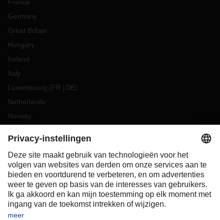
France
Germany
Great Britain
Hungary
Ireland
Italy
Luxembourg
(
FR
DE
)
Netherlands
Norway
Poland
Portugal
Romania
Slovakia
Spain
Sweden
Switzerland
(
DE
FR
)