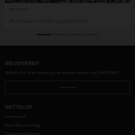
08/22/2023
Meegroeien met de mogelijkheden
Terwijl de economische groei in veel landen stagneert of
zelfs afneemt, groeit de regio Asia-Pacific verrassend sterk.
DACHSER breidt zijn netwerk hier aanzienlijk uit voor
klanten van over de hele wereld.
NIEUWSBRIEF
Schrijf u nu in en ontvang het laatste nieuws van DACHSER
Abonneer
WETTELIJK
Impressum
Data Bescherming
Cookie-instellingen